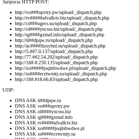
Запросы HTTP POST:
http://vo###upvtry.pw/upload/_dispatch.php
http://rv#####afvallctv.biz/upload/_dispatch.php
http://ci###sqpvs.su/upload/_dispatch.php
http://ol####yncsss.biz/upload/_dispatch.php
http://qj####gxmaf.info/upload/_dispatch.php
http://ii##dpqw.ru/upload/_dispatch.php
http://ac####fiuxybnl.su/upload/_dispatch.php
http://5.##7.0.137/upload/_dispatch.php
http://77.##2.54.202/upload/_dispatch.php
http://18#.#.250.135/upload/_dispatch.php
http://xo#####joqlnbwdwe.pl/upload/_dispatch.php
http://ss####ecetwmty.su/upload/_dispatch.php
http://18#.#18.66.83/upload/_dispatch.php
UDP:
DNS ASK ii##dpqw.ru
DNS ASK vo###upvtry.pw
DNS ASK ol####yncsss.biz
DNS ASK qj####gxmaf.info
DNS ASK rv#####afvallctv.biz
DNS ASK xo#####joqlnbwdwe.pl
DNS ASK ss####ecetwmty.su