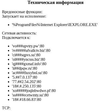
Техническая информация
Вредоносные функции:
Запускает на исполнение:
'%ProgramFiles%\Internet Explorer\IEXPLORE.EXE'
Сетевая активность:
Подключается к:
'vo###upvtry.pw':80
'rv#####afvallctv.biz':80
'ci###sqpvs.su':80
'ol####yncsss.biz':80
'qj####gxmaf.info':80
'ii##dpqw.ru':80
'ac####fiuxybnl.su':80
'5.##7.0.137':80
'77.##2.54.202':80
'18#.#.250.135':80
'xo#####joqlnbwdwe.pl':80
'ss####ecetwmty.su':80
'18#.#18.66.83':80
TCP: