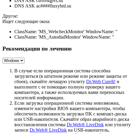
DNS ASK ci###sqpvs.su
DNS ASK ac####fiuxybnl.su
Другое:
Ищет следующие окна:
ClassName: 'MS_WebcheckMonitor' WindowName: ''
ClassName: 'MS_AutodialMonitor' WindowName: ''
Рекомендации по лечению
В случае если операционная система способна
загрузиться (в штатном режиме или режиме защиты от
сбоев), скачайте лечащую утилиту
Dr.Web CureIt!
и
выполните с ее помощью полную проверку вашего
компьютера, а также используемых вами переносных
носителей информации.
Если загрузка операционной системы невозможна,
измените настройки BIOS вашего компьютера, чтобы
обеспечить возможность загрузки ПК с компакт-диска
или USB-накопителя. Скачайте образ аварийного диска
восстановления системы
Dr.Web® LiveDisk
или утилиту
записи
Dr.Web® LiveDisk
на USB-накопитель,