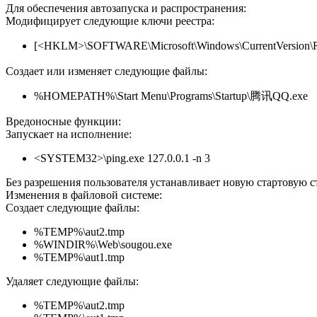
Для обеспечения автозапуска и распространения:
Модифицирует следующие ключи реестра:
[<HKLM>\SOFTWARE\Microsoft\Windows\CurrentVersion
Создает или изменяет следующие файлы:
%HOMEPATH%\Start Menu\Programs\Startup\腾讯QQ.exe
Вредоносные функции:
Запускает на исполнение:
<SYSTEM32>\ping.exe 127.0.0.1 -n 3
Без разрешения пользователя устанавливает новую стартовую стр
Изменения в файловой системе:
Создает следующие файлы:
%TEMP%\aut2.tmp
%WINDIR%\Web\sougou.exe
%TEMP%\aut1.tmp
Удаляет следующие файлы:
%TEMP%\aut2.tmp