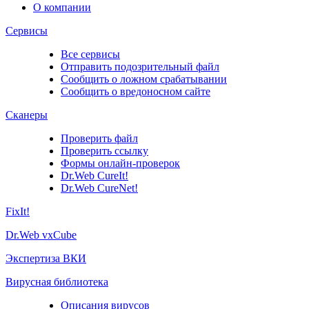
О компании
Сервисы
Все сервисы
Отправить подозрительный файл
Сообщить о ложном срабатывании
Сообщить о вредоносном сайте
Сканеры
Проверить файл
Проверить ссылку
Формы онлайн-проверок
Dr.Web CureIt!
Dr.Web CureNet!
FixIt!
Dr.Web vxCube
Экспертиза ВКИ
Вирусная библиотека
Описания вирусов