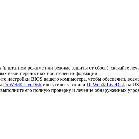
ся (в штатном режиме или режиме защиты от сбоев), скачайте л
емых вами переносных носителей информации.
ите настройки BIOS вашего компьютера, чтобы обеспечить возм
мы
Dr.Web® LiveDisk
или утилиту записи
Dr.Web® LiveDisk
на US
, выполните его полную проверку и лечение обнаруженных угроз