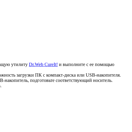
ечащую утилиту
Dr.Web CureIt!
и выполните с ее помощью
ожность загрузки ПК с компакт-диска или USB-накопителя.
B-накопитель, подготовьте соответствующий носитель.
.