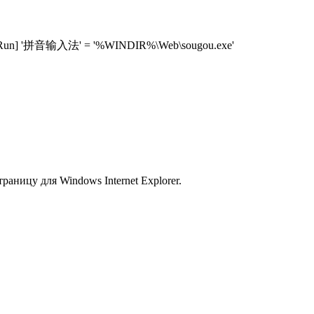
\Run] '拼音输入法' = '%WINDIR%\Web\sougou.exe'
аницу для Windows Internet Explorer.