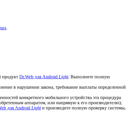
nux
.
й продукт
Dr.Web для Android
Light
. Выполните полную
винение в нарушении закона, требование выплаты определенной
бенностей конкретного мобильного устройства эта процедура
иобретенным аппаратом, или напрямую к его производителю);
Web для Android
Light
и произведите полную проверку системы,