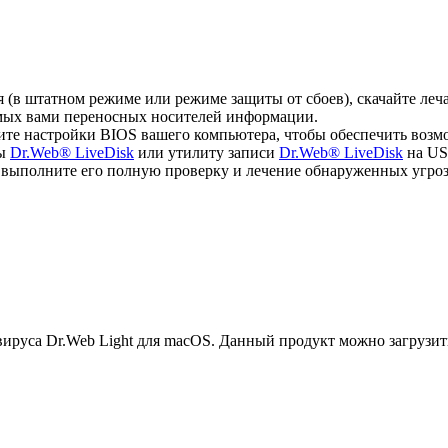
ся (в штатном режиме или режиме защиты от сбоев), скачайте л
емых вами переносных носителей информации.
ите настройки BIOS вашего компьютера, чтобы обеспечить возм
мы
Dr.Web® LiveDisk
или утилиту записи
Dr.Web® LiveDisk
на US
, выполните его полную проверку и лечение обнаруженных угроз
руса Dr.Web Light для macOS. Данный продукт можно загрузит