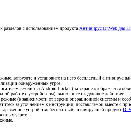
х разделов с использованием продукта
Антивирус Dr.Web для Li
жиме, загрузите и установите на него бесплатный антивирусны
ализации обнаруженных угроз.
гателем семейства Android.Locker (на экране отображается об
ной работе с устройством), выполните следующие действия:
 режиме (в зависимости от версии операционной системы и осо
титесь за уточнением к инструкции, поставляемой вместе с пр
а зараженное устройство бесплатный антивирусный продукт
Dr.
енных угроз;
ежиме.