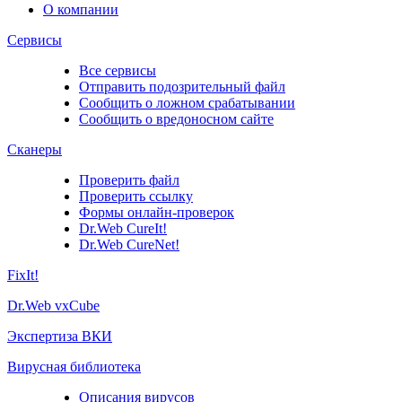
О компании
Сервисы
Все сервисы
Отправить подозрительный файл
Сообщить о ложном срабатывании
Сообщить о вредоносном сайте
Сканеры
Проверить файл
Проверить ссылку
Формы онлайн-проверок
Dr.Web CureIt!
Dr.Web CureNet!
FixIt!
Dr.Web vxCube
Экспертиза ВКИ
Вирусная библиотека
Описания вирусов