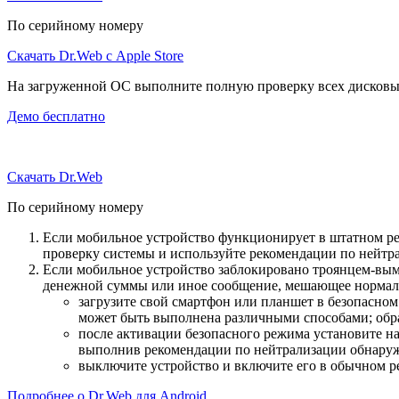
По серийному номеру
Скачать Dr.Web с Apple Store
На загруженной ОС выполните полную проверку всех дисковы
Демо бесплатно
Скачать Dr.Web
По серийному номеру
Если мобильное устройство функционирует в штатном ре
проверку системы и используйте рекомендации по нейтр
Если мобильное устройство заблокировано троянцем-вымо
денежной суммы или иное сообщение, мешающее нормаль
загрузите свой смартфон или планшет в безопасном
может быть выполнена различными способами; обра
после активации безопасного режима установите н
выполнив рекомендации по нейтрализации обнаруж
выключите устройство и включите его в обычном р
Подробнее о Dr.Web для Android