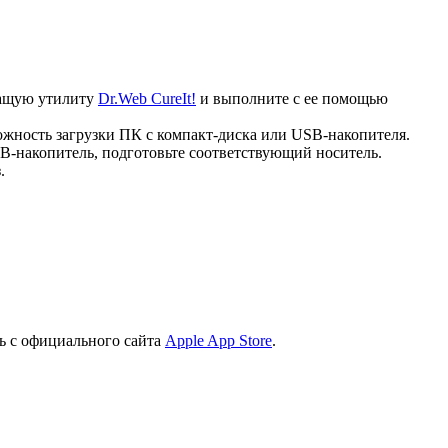
ечащую утилиту
Dr.Web CureIt!
и выполните с ее помощью
ожность загрузки ПК с компакт-диска или USB-накопителя.
B-накопитель, подготовьте соответствующий носитель.
.
ь с официального сайта
Apple App Store
.