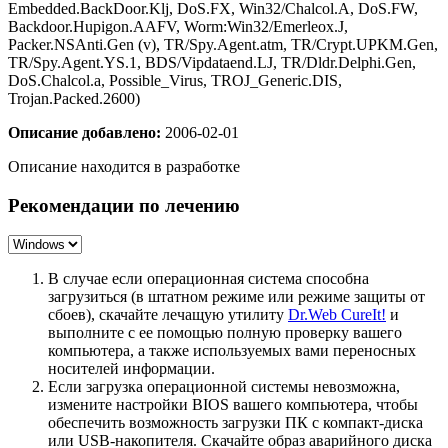
Embedded.BackDoor.Klj, DoS.FX, Win32/Chalcol.A, DoS.FW,
Backdoor.Hupigon.AAFV, Worm:Win32/Emerleox.J,
Packer.NSAnti.Gen (v), TR/Spy.Agent.atm, TR/Crypt.UPKM.Gen,
TR/Spy.Agent.YS.1, BDS/Vipdataend.LJ, TR/Dldr.Delphi.Gen,
DoS.Chalcol.a, Possible_Virus, TROJ_Generic.DIS,
Trojan.Packed.2600)
Описание добавлено:
2006-02-01
Описание находится в разработке
Рекомендации по лечению
В случае если операционная система способна
загрузиться (в штатном режиме или режиме защиты от
сбоев), скачайте лечащую утилиту
Dr.Web CureIt!
и
выполните с ее помощью полную проверку вашего
компьютера, а также используемых вами переносных
носителей информации.
Если загрузка операционной системы невозможна,
измените настройки BIOS вашего компьютера, чтобы
обеспечить возможность загрузки ПК с компакт-диска
или USB-накопителя. Скачайте образ аварийного диска