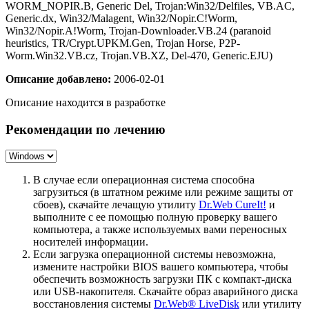
WORM_NOPIR.B, Generic Del, Trojan:Win32/Delfiles, VB.AC,
Generic.dx, Win32/Malagent, Win32/Nopir.C!Worm,
Win32/Nopir.A!Worm, Trojan-Downloader.VB.24 (paranoid
heuristics, TR/Crypt.UPKM.Gen, Trojan Horse, P2P-
Worm.Win32.VB.cz, Trojan.VB.XZ, Del-470, Generic.EJU)
Описание добавлено:
2006-02-01
Описание находится в разработке
Рекомендации по лечению
В случае если операционная система способна
загрузиться (в штатном режиме или режиме защиты от
сбоев), скачайте лечащую утилиту
Dr.Web CureIt!
и
выполните с ее помощью полную проверку вашего
компьютера, а также используемых вами переносных
носителей информации.
Если загрузка операционной системы невозможна,
измените настройки BIOS вашего компьютера, чтобы
обеспечить возможность загрузки ПК с компакт-диска
или USB-накопителя. Скачайте образ аварийного диска
восстановления системы
Dr.Web® LiveDisk
или утилиту