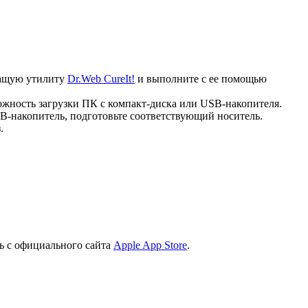
ечащую утилиту
Dr.Web CureIt!
и выполните с ее помощью
ожность загрузки ПК с компакт-диска или USB-накопителя.
B-накопитель, подготовьте соответствующий носитель.
.
ь с официального сайта
Apple App Store
.