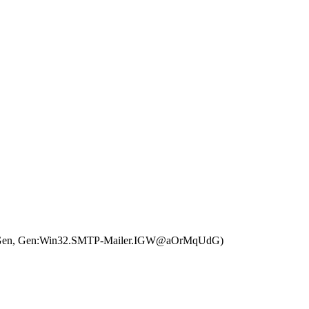
RAPS.Gen, Gen:Win32.SMTP-Mailer.IGW@aOrMqUdG)