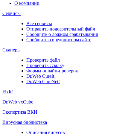
О компании
Сервисы
Все сервисы
Отправить подозрительный файл
Сообщить о ложном срабатывании
Сообщить о вредоносном сайте
Сканеры
Проверить файл
Проверить ссылку
Формы онлайн-проверок
Dr.Web CureIt!
Dr.Web CureNet!
FixIt!
Dr.Web vxCube
Экспертиза ВКИ
Вирусная библиотека
Описания вирусов