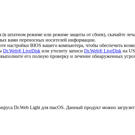
ся (в штатном режиме или режиме защиты от сбоев), скачайте л
емых вами переносных носителей информации.
ите настройки BIOS вашего компьютера, чтобы обеспечить возм
мы
Dr.Web® LiveDisk
или утилиту записи
Dr.Web® LiveDisk
на US
, выполните его полную проверку и лечение обнаруженных угроз
руса Dr.Web Light для macOS. Данный продукт можно загрузит