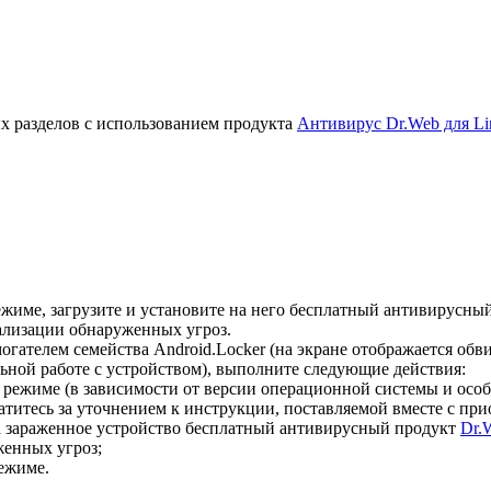
х разделов с использованием продукта
Антивирус Dr.Web для Li
жиме, загрузите и установите на него бесплатный антивирусны
ализации обнаруженных угроз.
гателем семейства Android.Locker (на экране отображается об
ной работе с устройством), выполните следующие действия:
 режиме (в зависимости от версии операционной системы и осо
титесь за уточнением к инструкции, поставляемой вместе с пр
а зараженное устройство бесплатный антивирусный продукт
Dr.
енных угроз;
ежиме.