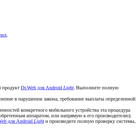
nux
.
й продукт
Dr.Web для Android
Light
. Выполните полную
винение в нарушении закона, требование выплаты определенной
бенностей конкретного мобильного устройства эта процедура
иобретенным аппаратом, или напрямую к его производителю);
Web для Android
Light
и произведите полную проверку системы,