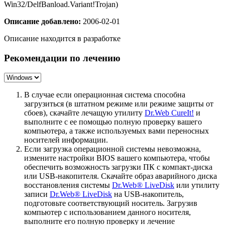
Win32/DelfBanload.Variant!Trojan)
Описание добавлено:
2006-02-01
Описание находится в разработке
Рекомендации по лечению
В случае если операционная система способна
загрузиться (в штатном режиме или режиме защиты от
сбоев), скачайте лечащую утилиту
Dr.Web CureIt!
и
выполните с ее помощью полную проверку вашего
компьютера, а также используемых вами переносных
носителей информации.
Если загрузка операционной системы невозможна,
измените настройки BIOS вашего компьютера, чтобы
обеспечить возможность загрузки ПК с компакт-диска
или USB-накопителя. Скачайте образ аварийного диска
восстановления системы
Dr.Web® LiveDisk
или утилиту
записи
Dr.Web® LiveDisk
на USB-накопитель,
подготовьте соответствующий носитель. Загрузив
компьютер с использованием данного носителя,
выполните его полную проверку и лечение