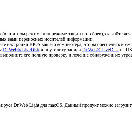
ся (в штатном режиме или режиме защиты от сбоев), скачайте л
емых вами переносных носителей информации.
ите настройки BIOS вашего компьютера, чтобы обеспечить возм
мы
Dr.Web® LiveDisk
или утилиту записи
Dr.Web® LiveDisk
на US
, выполните его полную проверку и лечение обнаруженных угроз
руса Dr.Web Light для macOS. Данный продукт можно загрузит