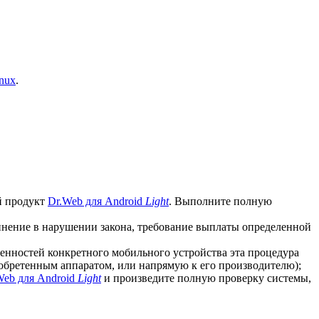
nux
.
й продукт
Dr.Web для Android
Light
. Выполните полную
винение в нарушении закона, требование выплаты определенной
бенностей конкретного мобильного устройства эта процедура
иобретенным аппаратом, или напрямую к его производителю);
Web для Android
Light
и произведите полную проверку системы,