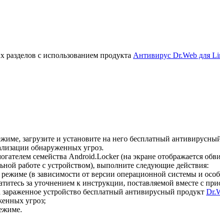
х разделов с использованием продукта
Антивирус Dr.Web для Li
жиме, загрузите и установите на него бесплатный антивирусны
ализации обнаруженных угроз.
гателем семейства Android.Locker (на экране отображается об
ной работе с устройством), выполните следующие действия:
 режиме (в зависимости от версии операционной системы и осо
титесь за уточнением к инструкции, поставляемой вместе с пр
а зараженное устройство бесплатный антивирусный продукт
Dr.
енных угроз;
ежиме.