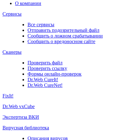
О компании
Сервисы
Все сервисы
Отправить подозрительный файл
Сообщить о ложном срабатывании
Сообщить о вредоносном сайте
Сканеры
Проверить файл
Проверить ссылку
Формы онлайн-проверок
Dr.Web CureIt!
Dr.Web CureNet!
FixIt!
Dr.Web vxCube
Экспертиза ВКИ
Вирусная библиотека
Описания вирусов