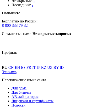
Незакрытые:
-
Последний:
-
Позвоните
Бесплатно по России:
8-800-333-79-32
Свяжитесь с нами
Незакрытые запросы:
Профиль
RU
CN
EN
ES
FR
IT
JP
KZ
UZ
BY
ID
Закрыть
Переключение языка сайта
Для дома
Для бизнеса
АВ-лаборатория
Лицензии и сертификаты
Новости