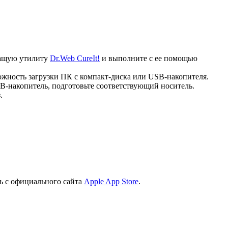
ечащую утилиту
Dr.Web CureIt!
и выполните с ее помощью
ожность загрузки ПК с компакт-диска или USB-накопителя.
B-накопитель, подготовьте соответствующий носитель.
.
ь с официального сайта
Apple App Store
.