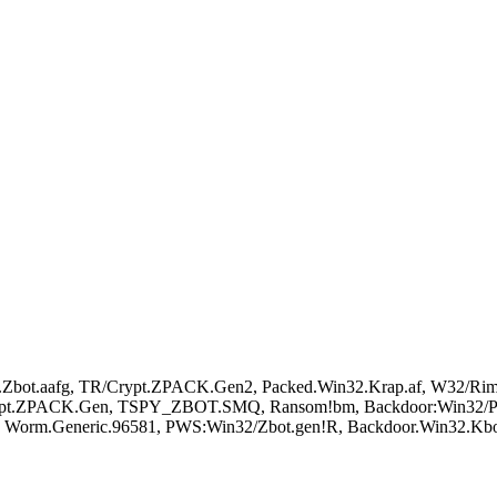
2.Zbot.aafg, TR/Crypt.ZPACK.Gen2, Packed.Win32.Krap.af, W32/Rim
ypt.ZPACK.Gen, TSPY_ZBOT.SMQ, Ransom!bm, Backdoor:Win32/Phd
, Worm.Generic.96581, PWS:Win32/Zbot.gen!R, Backdoor.Win32.Kbo