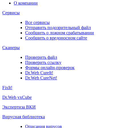
О компании
Сервисы
Все сервисы
Отправить подозрительный файл
Сообщить о ложном срабатывании
Сообщить о вредоносном сайте
Сканеры
Проверить файл
Проверить ссылку
Формы онлайн-проверок
Dr.Web CureIt!
Dr.Web CureNet!
FixIt!
Dr.Web vxCube
Экспертиза ВКИ
Вирусная библиотека
Описания вирусов