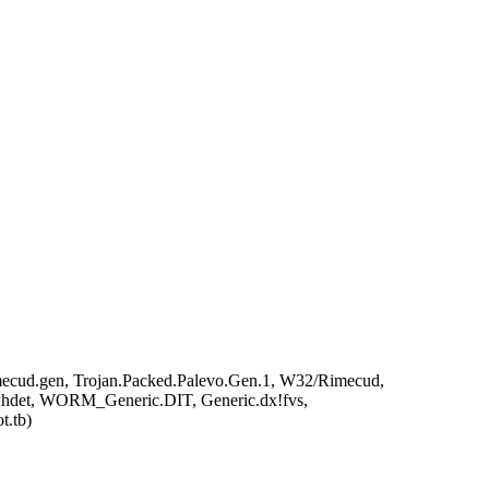
ecud.gen, Trojan.Packed.Palevo.Gen.1, W32/Rimecud,
et, WORM_Generic.DIT, Generic.dx!fvs,
t.tb)