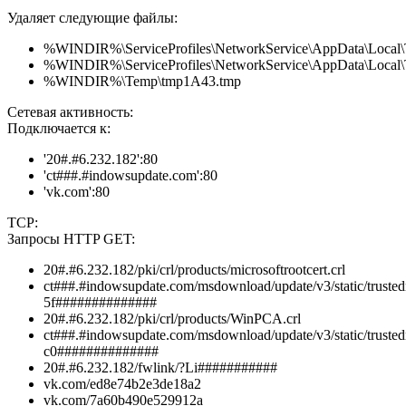
Удаляет следующие файлы:
%WINDIR%\ServiceProfiles\NetworkService\AppData\Local
%WINDIR%\ServiceProfiles\NetworkService\AppData\Loca
%WINDIR%\Temp\tmp1A43.tmp
Сетевая активность:
Подключается к:
'20#.#6.232.182':80
'ct###.#indowsupdate.com':80
'vk.com':80
TCP:
Запросы HTTP GET:
20#.#6.232.182/pki/crl/products/microsoftrootcert.crl
ct###.#indowsupdate.com/msdownload/update/v3/static/trustedr
5f##############
20#.#6.232.182/pki/crl/products/WinPCA.crl
ct###.#indowsupdate.com/msdownload/update/v3/static/trustedr
c0##############
20#.#6.232.182/fwlink/?Li###########
vk.com/ed8e74b2e3de18a2
vk.com/7a60b490e529912a