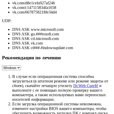
vk.com/d8e1cefa927af24b
vk.com/c147115834fa1658
vk.com/6678758218fe34d4
UDP:
DNS ASK www.microsoft.com
DNS ASK go.###rosoft.com
DNS ASK crl.microsoft.com
DNS ASK vk.com
DNS ASK ct###.#indowsupdate.com
Рекомендации по лечению
В случае если операционная система способна
загрузиться (в штатном режиме или режиме защиты от
сбоев), скачайте лечащую утилиту
Dr.Web CureIt!
и
выполните с ее помощью полную проверку вашего
компьютера, а также используемых вами переносных
носителей информации.
Если загрузка операционной системы невозможна,
измените настройки BIOS вашего компьютера, чтобы
обеспечить возможность загрузки ПК с компакт-диска