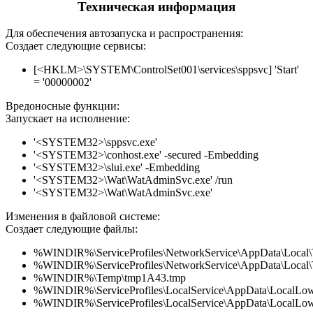
Техническая информация
Для обеспечения автозапуска и распространения:
Создает следующие сервисы:
[<HKLM>\SYSTEM\ControlSet001\services\sppsvc] 'Start'
= '00000002'
Вредоносные функции:
Запускает на исполнение:
'<SYSTEM32>\sppsvc.exe'
'<SYSTEM32>\conhost.exe' -secured -Embedding
'<SYSTEM32>\slui.exe' -Embedding
'<SYSTEM32>\Wat\WatAdminSvc.exe' /run
'<SYSTEM32>\Wat\WatAdminSvc.exe'
Изменения в файловой системе:
Создает следующие файлы:
%WINDIR%\ServiceProfiles\NetworkService\AppData\Loca
%WINDIR%\ServiceProfiles\NetworkService\AppData\Local
%WINDIR%\Temp\tmp1A43.tmp
%WINDIR%\ServiceProfiles\LocalService\AppData\Local
%WINDIR%\ServiceProfiles\LocalService\AppData\Local