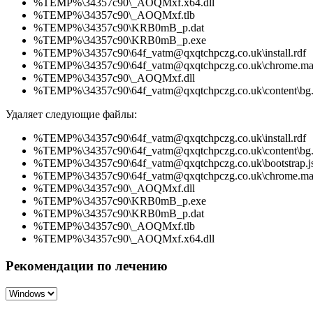
%TEMP%\34357c90\_AOQMxf.x64.dll
%TEMP%\34357c90\_AOQMxf.tlb
%TEMP%\34357c90\KRB0mB_p.dat
%TEMP%\34357c90\KRB0mB_p.exe
%TEMP%\34357c90\64f_vatm@qxqtchpczg.co.uk\install.rdf
%TEMP%\34357c90\64f_vatm@qxqtchpczg.co.uk\chrome.man
%TEMP%\34357c90\_AOQMxf.dll
%TEMP%\34357c90\64f_vatm@qxqtchpczg.co.uk\content\bg.
Удаляет следующие файлы:
%TEMP%\34357c90\64f_vatm@qxqtchpczg.co.uk\install.rdf
%TEMP%\34357c90\64f_vatm@qxqtchpczg.co.uk\content\bg.
%TEMP%\34357c90\64f_vatm@qxqtchpczg.co.uk\bootstrap.j
%TEMP%\34357c90\64f_vatm@qxqtchpczg.co.uk\chrome.man
%TEMP%\34357c90\_AOQMxf.dll
%TEMP%\34357c90\KRB0mB_p.exe
%TEMP%\34357c90\KRB0mB_p.dat
%TEMP%\34357c90\_AOQMxf.tlb
%TEMP%\34357c90\_AOQMxf.x64.dll
Рекомендации по лечению