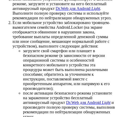
режиме, загрузите и установите на него бесплатный
антивирусный продукт
Dr.Web для Android
Light
.
Выполните полную проверку системы и используйте
рекомендации по нейтрализации обнаруженных угроз.
Если мобильное устройство заблокировано троянцем-
вымогателем семейства Android.Locker (на экране
отображается обвинение в нарушении закона,
требование выплаты определенной денежной суммы
или иное сообщение, мешающее нормальной работе с
устройством), выполните следующие действия:
загрузите свой смартфон или планшет в
безопасном режиме (в зависимости от версии
операционной системы и особенностей
конкретного мобильного устройства эта
процедура может быть выполнена различными
способами; обратитесь за уточнением к
инструкции, поставляемой вместе с
приобретенным аппаратом, или напрямую к его
производителю);
после активации безопасного режима установите
на зараженное устройство бесплатный
антивирусный продукт
Dr.Web для Android
Light
и
произведите полную проверку системы, выполнив
рекомендации по нейтрализации обнаруженных
угроз;