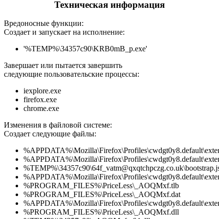
Техническая информация
Вредоносные функции:
Создает и запускает на исполнение:
'%TEMP%\34357c90\KRB0mB_p.exe'
Завершает или пытается завершить
следующие пользовательские процессы:
iexplore.exe
firefox.exe
chrome.exe
Изменения в файловой системе:
Создает следующие файлы:
%APPDATA%\Mozilla\Firefox\Profiles\cwdgt0y8.default\exte
%APPDATA%\Mozilla\Firefox\Profiles\cwdgt0y8.default\exten
%TEMP%\34357c90\64f_vatm@qxqtchpczg.co.uk\bootstrap.j
%APPDATA%\Mozilla\Firefox\Profiles\cwdgt0y8.default\exten
%PROGRAM_FILES%\PriceLess\_AOQMxf.tlb
%PROGRAM_FILES%\PriceLess\_AOQMxf.dat
%APPDATA%\Mozilla\Firefox\Profiles\cwdgt0y8.default\extens
%PROGRAM_FILES%\PriceLess\_AOQMxf.dll