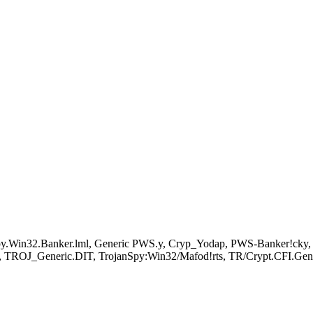
Spy.Win32.Banker.lml, Generic PWS.y, Cryp_Yodap, PWS-Banker!cky, P
, TROJ_Generic.DIT, TrojanSpy:Win32/Mafod!rts, TR/Crypt.CFI.Gen