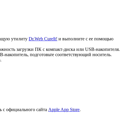
ечащую утилиту
Dr.Web CureIt!
и выполните с ее помощью
ожность загрузки ПК с компакт-диска или USB-накопителя.
B-накопитель, подготовьте соответствующий носитель.
.
ь с официального сайта
Apple App Store
.