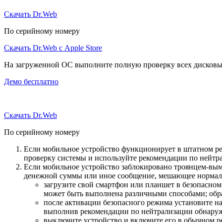
Скачать Dr.Web
По серийному номеру
Скачать Dr.Web с Apple Store
На загруженной ОС выполните полную проверку всех дисковы
Демо бесплатно
Скачать Dr.Web
По серийному номеру
Если мобильное устройство функционирует в штатном ре
проверку системы и используйте рекомендации по нейтр
Если мобильное устройство заблокировано троянцем-вымо
денежной суммы или иное сообщение, мешающее нормаль
загрузите свой смартфон или планшет в безопасном
может быть выполнена различными способами; обра
после активации безопасного режима установите н
выполнив рекомендации по нейтрализации обнаруж
выключите устройство и включите его в обычном р