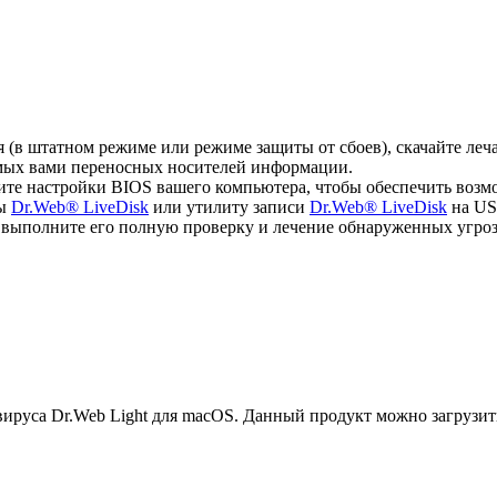
ся (в штатном режиме или режиме защиты от сбоев), скачайте л
емых вами переносных носителей информации.
ите настройки BIOS вашего компьютера, чтобы обеспечить возм
мы
Dr.Web® LiveDisk
или утилиту записи
Dr.Web® LiveDisk
на US
, выполните его полную проверку и лечение обнаруженных угроз
руса Dr.Web Light для macOS. Данный продукт можно загрузит