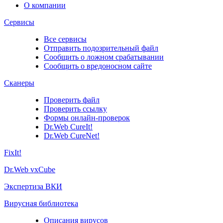
О компании
Сервисы
Все сервисы
Отправить подозрительный файл
Сообщить о ложном срабатывании
Сообщить о вредоносном сайте
Сканеры
Проверить файл
Проверить ссылку
Формы онлайн-проверок
Dr.Web CureIt!
Dr.Web CureNet!
FixIt!
Dr.Web vxCube
Экспертиза ВКИ
Вирусная библиотека
Описания вирусов