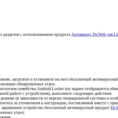
х разделов с использованием продукта
Антивирус Dr.Web для Li
жиме, загрузите и установите на него бесплатный антивирусны
ализации обнаруженных угроз.
гателем семейства Android.Locker (на экране отображается об
ной работе с устройством), выполните следующие действия:
 режиме (в зависимости от версии операционной системы и осо
титесь за уточнением к инструкции, поставляемой вместе с пр
а зараженное устройство бесплатный антивирусный продукт
Dr.
енных угроз;
ежиме.