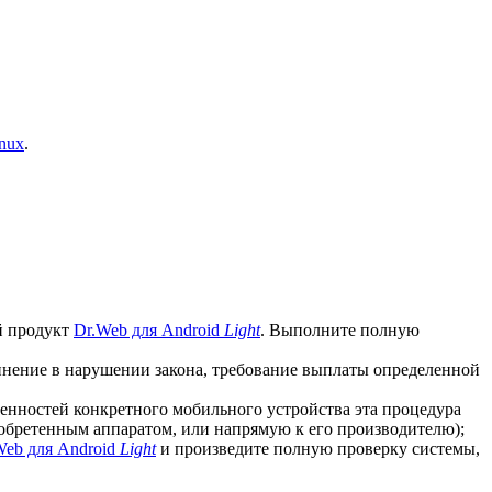
nux
.
й продукт
Dr.Web для Android
Light
. Выполните полную
винение в нарушении закона, требование выплаты определенной
бенностей конкретного мобильного устройства эта процедура
иобретенным аппаратом, или напрямую к его производителю);
Web для Android
Light
и произведите полную проверку системы,