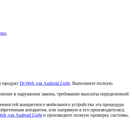
nux
.
й продукт
Dr.Web для Android
Light
. Выполните полную
винение в нарушении закона, требование выплаты определенной
бенностей конкретного мобильного устройства эта процедура
иобретенным аппаратом, или напрямую к его производителю);
Web для Android
Light
и произведите полную проверку системы,