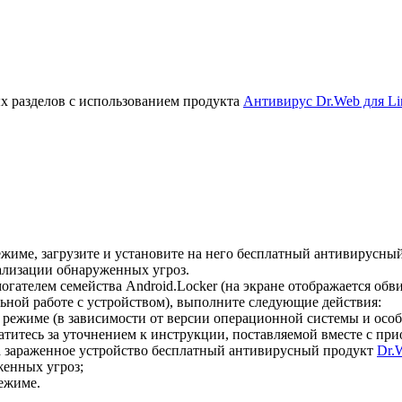
х разделов с использованием продукта
Антивирус Dr.Web для Li
жиме, загрузите и установите на него бесплатный антивирусны
ализации обнаруженных угроз.
гателем семейства Android.Locker (на экране отображается об
ной работе с устройством), выполните следующие действия:
 режиме (в зависимости от версии операционной системы и осо
титесь за уточнением к инструкции, поставляемой вместе с пр
а зараженное устройство бесплатный антивирусный продукт
Dr.
енных угроз;
ежиме.