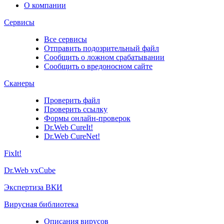
О компании
Сервисы
Все сервисы
Отправить подозрительный файл
Сообщить о ложном срабатывании
Сообщить о вредоносном сайте
Сканеры
Проверить файл
Проверить ссылку
Формы онлайн-проверок
Dr.Web CureIt!
Dr.Web CureNet!
FixIt!
Dr.Web vxCube
Экспертиза ВКИ
Вирусная библиотека
Описания вирусов