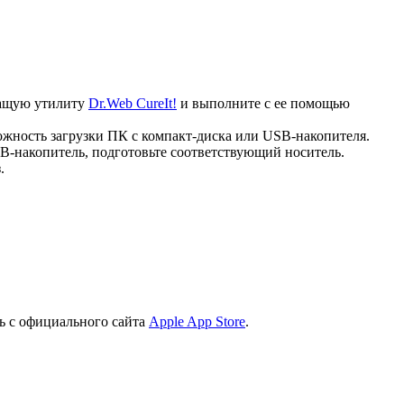
ечащую утилиту
Dr.Web CureIt!
и выполните с ее помощью
ожность загрузки ПК с компакт-диска или USB-накопителя.
B-накопитель, подготовьте соответствующий носитель.
.
ь с официального сайта
Apple App Store
.