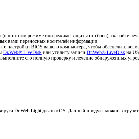
ся (в штатном режиме или режиме защиты от сбоев), скачайте л
емых вами переносных носителей информации.
ите настройки BIOS вашего компьютера, чтобы обеспечить возм
мы
Dr.Web® LiveDisk
или утилиту записи
Dr.Web® LiveDisk
на US
, выполните его полную проверку и лечение обнаруженных угроз
руса Dr.Web Light для macOS. Данный продукт можно загрузит