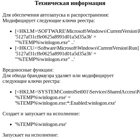
Техническая информация
Для обеспечения автозапуска и распространения:
Модифицирует следующие ключи реестра:
[<HKLM>\SOFTWARE\Microsoft\Windows\CurrentVersion\
'5127af31cffe0625a8991d01a5d35a3b' =
'"%TEMP%\winlogon.exe" ..'
[<HKCU>\Software\Microsoft\Windows\CurrentVersion\Run]
'5127af31cffe0625a8991d01a5d35a3b' =
'"%TEMP%\winlogon.exe" ..'
Вредоносные функции:
Для обхода брандмауэра удаляет или модифицирует
следующие ключи реестра:
[<HKLM>\SYSTEM\ControlSet001\Services\SharedAccess\Parame
'%TEMP%\winlogon.exe' =
'%TEMP%\winlogon.exe:*:Enabled:winlogon.exe'
Создает и запускает на исполнение:
'%TEMP%\winlogon.exe'
Запускает на исполнение: