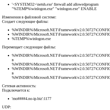
'<SYSTEM32>\netsh.exe' firewall add allowedprogram
"%TEMP%\winlogon.exe" "winlogon.exe" ENABLE
Изменения в файловой системе:
Создает следующие файлы:
%WINDIR%\Microsoft.NET\Framework\v2.0.50727\CONFIG\en
%WINDIR%\Microsoft.NET\Framework\v2.0.50727\CONFIG\se
%TEMP%\winlogon.exe
Перемещает следующие файлы:
%WINDIR%\Microsoft.NET\Framework\v2.0.50727\CONFIG\en
в
%WINDIR%\Microsoft.NET\Framework\v2.0.50727\CONFIG\en
%WINDIR%\Microsoft.NET\Framework\v2.0.50727\CONFIG\se
в
%WINDIR%\Microsoft.NET\Framework\v2.0.50727\CONFIG\se
Сетевая активность:
Подключается к:
'mo####4.no-ip.biz':1177
UDP: