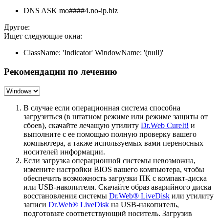
DNS ASK mo####4.no-ip.biz
Другое:
Ищет следующие окна:
ClassName: 'Indicator' WindowName: '(null)'
Рекомендации по лечению
В случае если операционная система способна
загрузиться (в штатном режиме или режиме защиты от
сбоев), скачайте лечащую утилиту
Dr.Web CureIt!
и
выполните с ее помощью полную проверку вашего
компьютера, а также используемых вами переносных
носителей информации.
Если загрузка операционной системы невозможна,
измените настройки BIOS вашего компьютера, чтобы
обеспечить возможность загрузки ПК с компакт-диска
или USB-накопителя. Скачайте образ аварийного диска
восстановления системы
Dr.Web® LiveDisk
или утилиту
записи
Dr.Web® LiveDisk
на USB-накопитель,
подготовьте соответствующий носитель. Загрузив