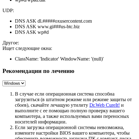
UDP:
DNS ASK dl.#####oxusercontent.com
DNS ASK www.gi###us-btc.biz
DNS ASK wp#d
Другое:
Ищет следующие окна:
ClassName: 'Indicator' WindowName: '(null)'
Рекомендации по лечению
В случае если операционная система способна
загрузиться (в штатном режиме или режиме защиты от
сбоев), скачайте лечащую утилиту
Dr.Web CureIt!
и
выполните с ее помощью полную проверку вашего
компьютера, а также используемых вами переносных
носителей информации.
Если загрузка операционной системы невозможна,
измените настройки BIOS вашего компьютера, чтобы
обеспечить возможность загрузки ПК с компакт-диска