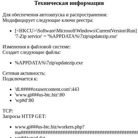
Техническая информация
Для обеспечения автозапуска и распространения:
Модифицирует следующие ключи реестра:
[<HKCU>\Software\Microsoft\Windows\CurrentVersion\Run]
'7-Zip service' = '%APPDATA%\7zip\updatezip.exe'
Изменения в файловой системе:
Создает следующие файлы:
%APPDATA%\7zip\updatezip.exe
Сетевая активность:
Подключается к:
'dl.#####oxusercontent.com':443
'www.gi###us-btc.biz':80
'wp#d':80
TCP:
Запросы HTTP GET:
www.gi###us-btc.biz/workers.php?
ma###############################################
wp#d/wpad.dat