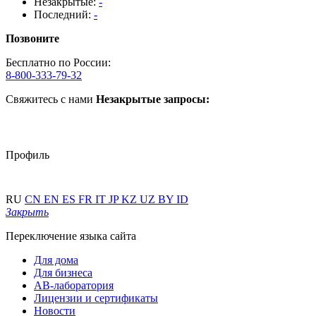
Незакрытые:
-
Последний:
-
Позвоните
Бесплатно по России:
8-800-333-79-32
Свяжитесь с нами
Незакрытые запросы:
Профиль
RU
CN
EN
ES
FR
IT
JP
KZ
UZ
BY
ID
Закрыть
Переключение языка сайта
Для дома
Для бизнеса
АВ-лаборатория
Лицензии и сертификаты
Новости