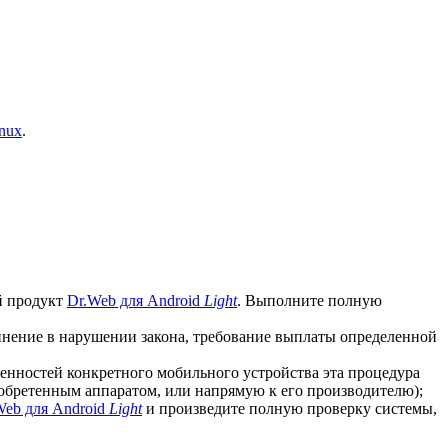
nux
.
й продукт
Dr.Web для Android
Light
. Выполните полную
винение в нарушении закона, требование выплаты определенной
бенностей конкретного мобильного устройства эта процедура
иобретенным аппаратом, или напрямую к его производителю);
Web для Android
Light
и произведите полную проверку системы,