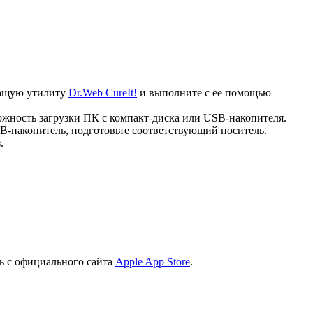
ечащую утилиту
Dr.Web CureIt!
и выполните с ее помощью
ожность загрузки ПК с компакт-диска или USB-накопителя.
B-накопитель, подготовьте соответствующий носитель.
.
ь с официального сайта
Apple App Store
.