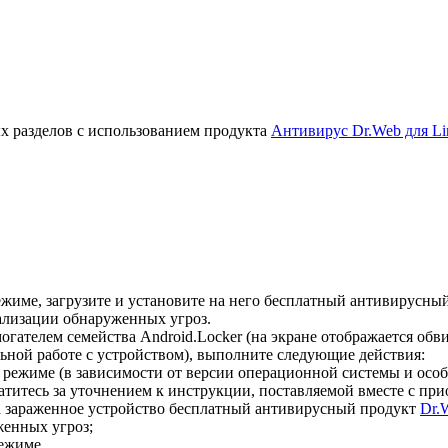
х разделов с использованием продукта
Антивирус Dr.Web для Li
жиме, загрузите и установите на него бесплатный антивирусны
ализации обнаруженных угроз.
гателем семейства Android.Locker (на экране отображается об
ной работе с устройством), выполните следующие действия:
 режиме (в зависимости от версии операционной системы и осо
титесь за уточнением к инструкции, поставляемой вместе с пр
а зараженное устройство бесплатный антивирусный продукт
Dr.
енных угроз;
ежиме.