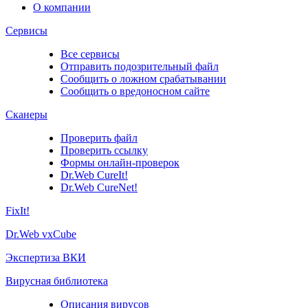
О компании
Сервисы
Все сервисы
Отправить подозрительный файл
Сообщить о ложном срабатывании
Сообщить о вредоносном сайте
Сканеры
Проверить файл
Проверить ссылку
Формы онлайн-проверок
Dr.Web CureIt!
Dr.Web CureNet!
FixIt!
Dr.Web vxCube
Экспертиза ВКИ
Вирусная библиотека
Описания вирусов