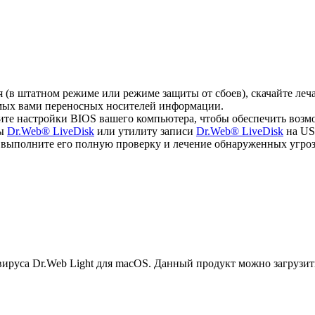
ся (в штатном режиме или режиме защиты от сбоев), скачайте л
емых вами переносных носителей информации.
ите настройки BIOS вашего компьютера, чтобы обеспечить возм
мы
Dr.Web® LiveDisk
или утилиту записи
Dr.Web® LiveDisk
на US
, выполните его полную проверку и лечение обнаруженных угроз
руса Dr.Web Light для macOS. Данный продукт можно загрузит