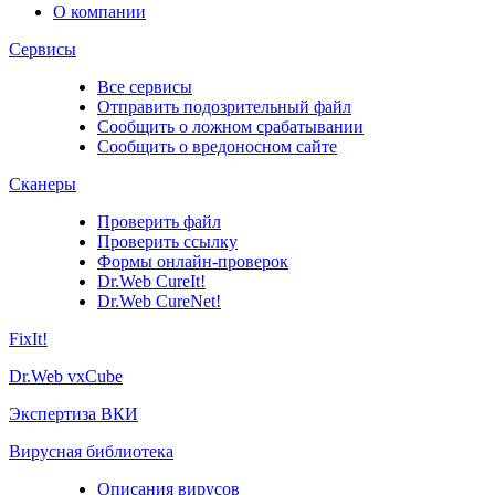
О компании
Сервисы
Все сервисы
Отправить подозрительный файл
Сообщить о ложном срабатывании
Сообщить о вредоносном сайте
Сканеры
Проверить файл
Проверить ссылку
Формы онлайн-проверок
Dr.Web CureIt!
Dr.Web CureNet!
FixIt!
Dr.Web vxCube
Экспертиза ВКИ
Вирусная библиотека
Описания вирусов