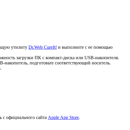
ечащую утилиту
Dr.Web CureIt!
и выполните с ее помощью
ожность загрузки ПК с компакт-диска или USB-накопителя.
B-накопитель, подготовьте соответствующий носитель.
.
ь с официального сайта
Apple App Store
.