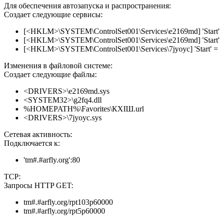
Для обеспечения автозапуска и распространения:
Создает следующие сервисы:
[<HKLM>\SYSTEM\ControlSet001\Services\e2169md] 'Start' 
[<HKLM>\SYSTEM\ControlSet001\Services\e2169md] 'Start' 
[<HKLM>\SYSTEM\ControlSet001\Services\7jyoyc] 'Start' = 
Изменения в файловой системе:
Создает следующие файлы:
<DRIVERS>\e2169md.sys
<SYSTEM32>\g2fq4.dll
%HOMEPATH%\Favorites\КХІШ.url
<DRIVERS>\7jyoyc.sys
Сетевая активность:
Подключается к:
'tm#.#arfly.org':80
TCP:
Запросы HTTP GET:
tm#.#arfly.org/rpt103p60000
tm#.#arfly.org/rpt5p60000