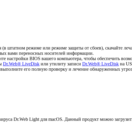
ся (в штатном режиме или режиме защиты от сбоев), скачайте л
емых вами переносных носителей информации.
ите настройки BIOS вашего компьютера, чтобы обеспечить возм
мы
Dr.Web® LiveDisk
или утилиту записи
Dr.Web® LiveDisk
на US
, выполните его полную проверку и лечение обнаруженных угроз
руса Dr.Web Light для macOS. Данный продукт можно загрузит