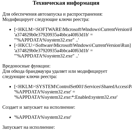
Техническая информация
Для обеспечения автозапуска и распространения:
Модифицирует следующие ключи реестра:
[<HKLM>\SOFTWARE\Microsoft\Windows\CurrentVersion\
'a374829b0e37920935a4bbca40f63d1b' =
'"%APPDATA%\system32.exe" ..'
[<HKCU>\Software\Microsoft\Windows\CurrentVersion\Run]
'a374829b0e37920935a4bbca40f63d1b' =
'"%APPDATA%\system32.exe" ..'
Вредоносные функции:
Для обхода брандмауэра удаляет или модифицирует
следующие ключи реестра:
[<HKLM>\SYSTEM\ControlSet001\Services\SharedAccess\Parame
'%APPDATA%\system32.exe' =
'%APPDATA%\system32.exe:*:Enabled:system32.exe'
Создает и запускает на исполнение:
'%APPDATA%\system32.exe'
Запускает на исполнение: