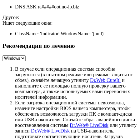
DNS ASK ra#####oot.no-ip.biz
Другое:
Ищет следующие окна:
ClassName: 'Indicator' WindowName: '(null)'
Рекомендации по лечению
В случае если операционная система способна
загрузиться (в штатном режиме или режиме защиты от
сбоев), скачайте лечащую утилиту
Dr.Web CureIt!
и
выполните с ее помощью полную проверку вашего
компьютера, а также используемых вами переносных
носителей информации.
Если загрузка операционной системы невозможна,
измените настройки BIOS вашего компьютера, чтобы
обеспечить возможность загрузки ПК с компакт-диска
или USB-накопителя. Скачайте образ аварийного диска
восстановления системы
Dr.Web® LiveDisk
или утилиту
записи
Dr.Web® LiveDisk
на USB-накопитель,
подготовьте соответствующий носитель. Загрузив