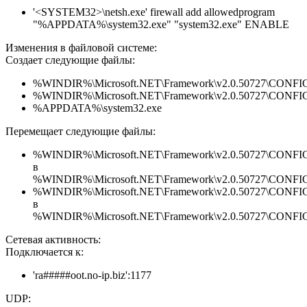
'<SYSTEM32>\netsh.exe' firewall add allowedprogram
"%APPDATA%\system32.exe" "system32.exe" ENABLE
Изменения в файловой системе:
Создает следующие файлы:
%WINDIR%\Microsoft.NET\Framework\v2.0.50727\CONFIG\en
%WINDIR%\Microsoft.NET\Framework\v2.0.50727\CONFIG\se
%APPDATA%\system32.exe
Перемещает следующие файлы:
%WINDIR%\Microsoft.NET\Framework\v2.0.50727\CONFIG\en
в
%WINDIR%\Microsoft.NET\Framework\v2.0.50727\CONFIG\en
%WINDIR%\Microsoft.NET\Framework\v2.0.50727\CONFIG\se
в
%WINDIR%\Microsoft.NET\Framework\v2.0.50727\CONFIG\se
Сетевая активность:
Подключается к:
'ra#####oot.no-ip.biz':1177
UDP: