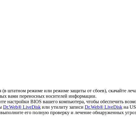
ся (в штатном режиме или режиме защиты от сбоев), скачайте л
емых вами переносных носителей информации.
ите настройки BIOS вашего компьютера, чтобы обеспечить возм
мы
Dr.Web® LiveDisk
или утилиту записи
Dr.Web® LiveDisk
на US
, выполните его полную проверку и лечение обнаруженных угроз