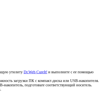
ечащую утилиту
Dr.Web CureIt!
и выполните с ее помощью
ожность загрузки ПК с компакт-диска или USB-накопителя.
B-накопитель, подготовьте соответствующий носитель.
.