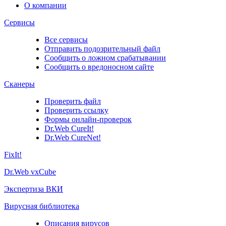
О компании
Сервисы
Все сервисы
Отправить подозрительный файл
Сообщить о ложном срабатывании
Сообщить о вредоносном сайте
Сканеры
Проверить файл
Проверить ссылку
Формы онлайн-проверок
Dr.Web CureIt!
Dr.Web CureNet!
FixIt!
Dr.Web vxCube
Экспертиза ВКИ
Вирусная библиотека
Описания вирусов