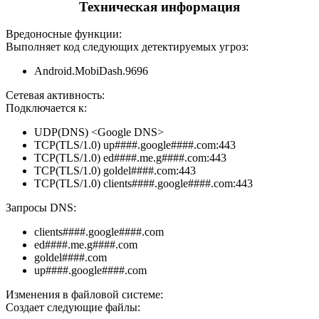
Техническая информация
Вредоносные функции:
Выполняет код следующих детектируемых угроз:
Android.MobiDash.9696
Сетевая активность:
Подключается к:
UDP(DNS) <Google DNS>
TCP(TLS/1.0) up####.google####.com:443
TCP(TLS/1.0) ed####.me.g####.com:443
TCP(TLS/1.0) goldel####.com:443
TCP(TLS/1.0) clients####.google####.com:443
Запросы DNS:
clients####.google####.com
ed####.me.g####.com
goldel####.com
up####.google####.com
Изменения в файловой системе:
Создает следующие файлы: