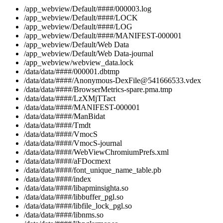
/app_webview/Default/####/000003.log
/app_webview/Default/####/LOCK
/app_webview/Default/####/LOG
/app_webview/Default/####/MANIFEST-000001
/app_webview/Default/Web Data
/app_webview/Default/Web Data-journal
/app_webview/webview_data.lock
/data/data/####/000001.dbtmp
/data/data/####/Anonymous-DexFile@541666533.vdex
/data/data/####/BrowserMetrics-spare.pma.tmp
/data/data/####/LzXMjTTact
/data/data/####/MANIFEST-000001
/data/data/####/ManBidat
/data/data/####/Tmdt
/data/data/####/VmocS
/data/data/####/VmocS-journal
/data/data/####/WebViewChromiumPrefs.xml
/data/data/####/aFDocmext
/data/data/####/font_unique_name_table.pb
/data/data/####/index
/data/data/####/libapminsighta.so
/data/data/####/libbuffer_pgl.so
/data/data/####/libfile_lock_pgl.so
/data/data/####/libnms.so