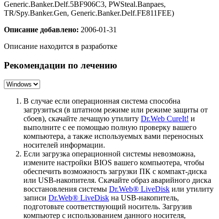
Generic.Banker.Delf.5BF906C3, PWSteal.Banpaes,
TR/Spy.Banker.Gen, Generic.Banker.Delf.FE811FEE)
Описание добавлено:
2006-01-31
Описание находится в разработке
Рекомендации по лечению
В случае если операционная система способна
загрузиться (в штатном режиме или режиме защиты от
сбоев), скачайте лечащую утилиту
Dr.Web CureIt!
и
выполните с ее помощью полную проверку вашего
компьютера, а также используемых вами переносных
носителей информации.
Если загрузка операционной системы невозможна,
измените настройки BIOS вашего компьютера, чтобы
обеспечить возможность загрузки ПК с компакт-диска
или USB-накопителя. Скачайте образ аварийного диска
восстановления системы
Dr.Web® LiveDisk
или утилиту
записи
Dr.Web® LiveDisk
на USB-накопитель,
подготовьте соответствующий носитель. Загрузив
компьютер с использованием данного носителя,