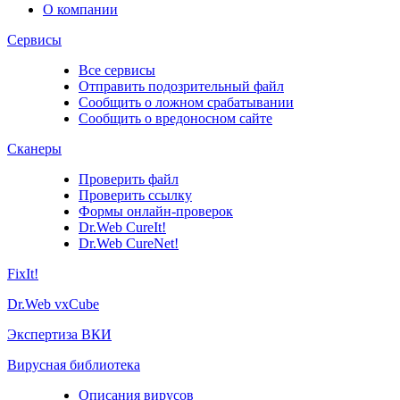
О компании
Сервисы
Все сервисы
Отправить подозрительный файл
Сообщить о ложном срабатывании
Сообщить о вредоносном сайте
Сканеры
Проверить файл
Проверить ссылку
Формы онлайн-проверок
Dr.Web CureIt!
Dr.Web CureNet!
FixIt!
Dr.Web vxCube
Экспертиза ВКИ
Вирусная библиотека
Описания вирусов