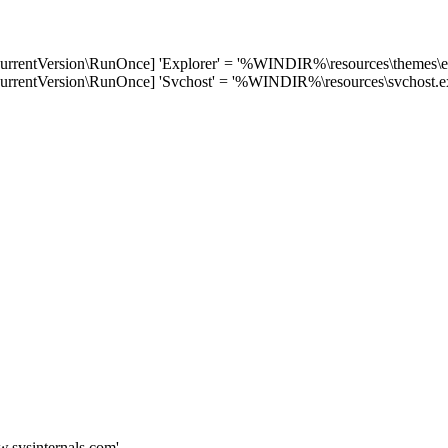
Version\RunOnce] 'Explorer' = '%WINDIR%\resources\themes\ex
Version\RunOnce] 'Svchost' = '%WINDIR%\resources\svchost.e
.sysinternals.com'