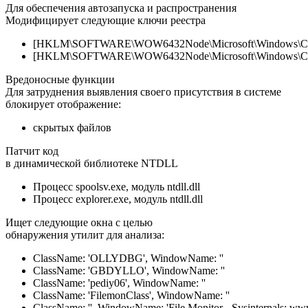
Для обеспечения автозапуска и распространения
Модифицирует следующие ключи реестра
[HKLM\SOFTWARE\WOW6432Node\Microsoft\Windows\Current
[HKLM\SOFTWARE\WOW6432Node\Microsoft\Windows\Current
Вредоносные функции
Для затруднения выявления своего присутствия в системе
блокирует отображение:
скрытых файлов
Патчит код
в динамической библиотеке NTDLL
Процесс spoolsv.exe, модуль ntdll.dll
Процесс explorer.exe, модуль ntdll.dll
Ищет следующие окна с целью
обнаружения утилит для анализа:
ClassName: 'OLLYDBG', WindowName: ''
ClassName: 'GBDYLLO', WindowName: ''
ClassName: 'pediy06', WindowName: ''
ClassName: 'FilemonClass', WindowName: ''
ClassName: '', WindowName: 'File Monitor - Sysinternals: www