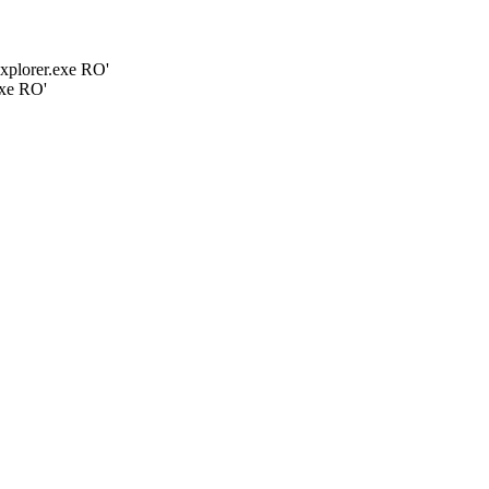
plorer.exe RO'
xe RO'