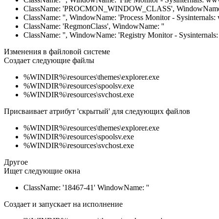
ClassName: 'PROCMON_WINDOW_CLASS', WindowName:
ClassName: '', WindowName: 'Process Monitor - Sysinternals:
ClassName: 'RegmonClass', WindowName: ''
ClassName: '', WindowName: 'Registry Monitor - Sysinternals
Изменения в файловой системе
Создает следующие файлы
%WINDIR%\resources\themes\explorer.exe
%WINDIR%\resources\spoolsv.exe
%WINDIR%\resources\svchost.exe
Присваивает атрибут 'скрытый' для следующих файлов
%WINDIR%\resources\themes\explorer.exe
%WINDIR%\resources\spoolsv.exe
%WINDIR%\resources\svchost.exe
Другое
Ищет следующие окна
ClassName: '18467-41' WindowName: ''
Создает и запускает на исполнение