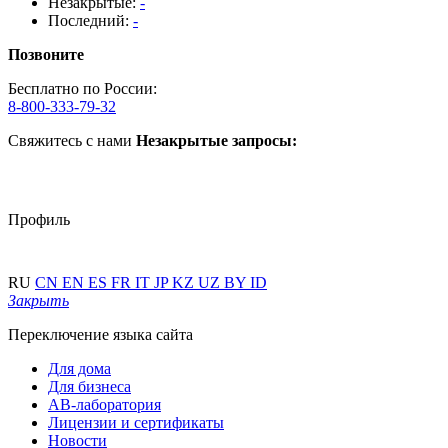
Незакрытые:
-
Последний:
-
Позвоните
Бесплатно по России:
8-800-333-79-32
Свяжитесь с нами
Незакрытые запросы:
Профиль
RU
CN
EN
ES
FR
IT
JP
KZ
UZ
BY
ID
Закрыть
Переключение языка сайта
Для дома
Для бизнеса
АВ-лаборатория
Лицензии и сертификаты
Новости