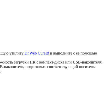
ечащую утилиту
Dr.Web CureIt!
и выполните с ее помощью
ожность загрузки ПК с компакт-диска или USB-накопителя.
B-накопитель, подготовьте соответствующий носитель.
.