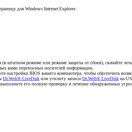
аницу для Windows Internet Explorer.
ся (в штатном режиме или режиме защиты от сбоев), скачайте л
емых вами переносных носителей информации.
ите настройки BIOS вашего компьютера, чтобы обеспечить возм
мы
Dr.Web® LiveDisk
или утилиту записи
Dr.Web® LiveDisk
на US
, выполните его полную проверку и лечение обнаруженных угроз