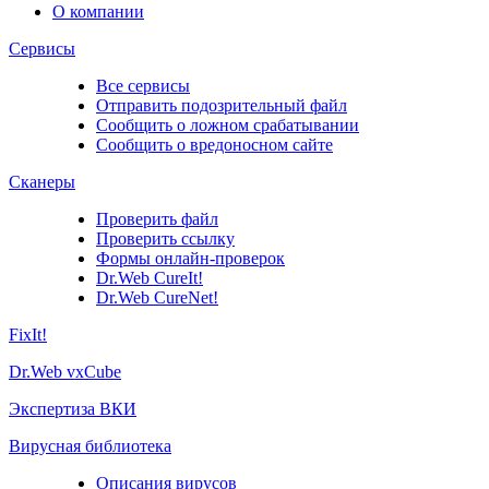
О компании
Сервисы
Все сервисы
Отправить подозрительный файл
Сообщить о ложном срабатывании
Сообщить о вредоносном сайте
Сканеры
Проверить файл
Проверить ссылку
Формы онлайн-проверок
Dr.Web CureIt!
Dr.Web CureNet!
FixIt!
Dr.Web vxCube
Экспертиза ВКИ
Вирусная библиотека
Описания вирусов