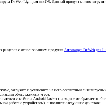
руса Dr.Web Light для macOS. Данный продукт можно загрузит
х разделов с использованием продукта
Антивирус Dr.Web для Li
жиме, загрузите и установите на него бесплатный антивирусны
ализации обнаруженных угроз.
гателем семейства Android.Locker (на экране отображается об
ной работе с устройством), выполните следующие действия: