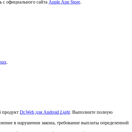
ь с официального сайта
Apple App Store
.
nux
.
й продукт
Dr.Web для Android
Light
. Выполните полную
винение в нарушении закона, требование выплаты определенной