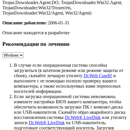
Trojan.Downloader.Agent.DO, TrojanDownloader.Win32.Agent,
TrojanDownloader:Win32/Troxen!rts,
TrojanDownloader:Win32/Agent, Win32/Agent)
Описание добавлено:
2006-01-31
Описание находится в разработке
Рекомендации по лечению
В случае если операционная система способна
загрузиться (в штатном режиме или режиме защиты от
сбоев), скачайте лечащую утилиту
Dr.Web CureIt!
и
выполните с ее помощью полную проверку вашего
компьютера, а также используемых вами переносных
носителей информации.
Если загрузка операционной системы невозможна,
измените настройки BIOS вашего компьютера, чтобы
обеспечить возможность загрузки ПК с компакт-диска
или USB-накопителя. Скачайте образ аварийного диска
восстановления системы
Dr.Web® LiveDisk
или утилиту
записи
Dr.Web® LiveDisk
на USB-накопитель,
подготовьте соответствующий носитель. Загрузив