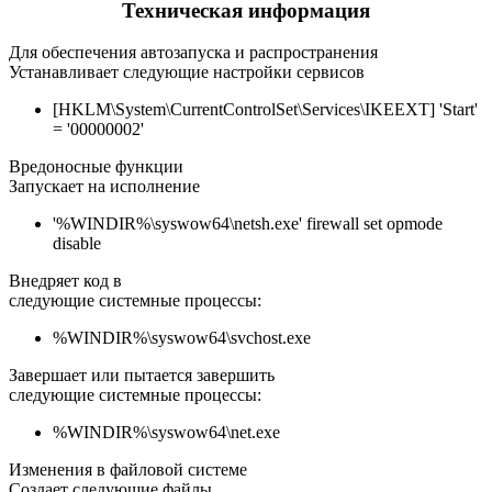
Техническая информация
Для обеспечения автозапуска и распространения
Устанавливает следующие настройки сервисов
[HKLM\System\CurrentControlSet\Services\IKEEXT] 'Start'
= '00000002'
Вредоносные функции
Запускает на исполнение
'%WINDIR%\syswow64\netsh.exe' firewall set opmode
disable
Внедряет код в
следующие системные процессы:
%WINDIR%\syswow64\svchost.exe
Завершает или пытается завершить
следующие системные процессы:
%WINDIR%\syswow64\net.exe
Изменения в файловой системе
Создает следующие файлы