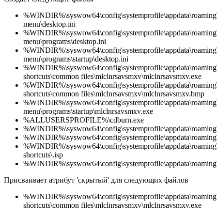
%WINDIR%\syswow64\config\systemprofile\appdata\roaming\m
menu\desktop.ini
%WINDIR%\syswow64\config\systemprofile\appdata\roaming\m
menu\programs\desktop.ini
%WINDIR%\syswow64\config\systemprofile\appdata\roaming\m
menu\programs\startup\desktop.ini
%WINDIR%\syswow64\config\systemprofile\appdata\roaming\
shortcuts\common files\mlclnrsavsmxv\mlclnrsavsmxv.exe
%WINDIR%\syswow64\config\systemprofile\appdata\roaming\
shortcuts\common files\mlclnrsavsmxv\mlclnrsavsmxv.bmp
%WINDIR%\syswow64\config\systemprofile\appdata\roaming\m
menu\programs\startup\mlclnrsavsmxv.exe
%ALLUSERSPROFILE%\cdburn.exe
%WINDIR%\syswow64\config\systemprofile\appdata\roaming\m
%WINDIR%\syswow64\config\systemprofile\appdata\roaming\m
%WINDIR%\syswow64\config\systemprofile\appdata\roaming\
shortcuts\.isp
%WINDIR%\syswow64\config\systemprofile\appdata\roaming\m
Присваивает атрибут 'скрытый' для следующих файлов
%WINDIR%\syswow64\config\systemprofile\appdata\roaming\
shortcuts\common files\mlclnrsavsmxv\mlclnrsavsmxv.exe