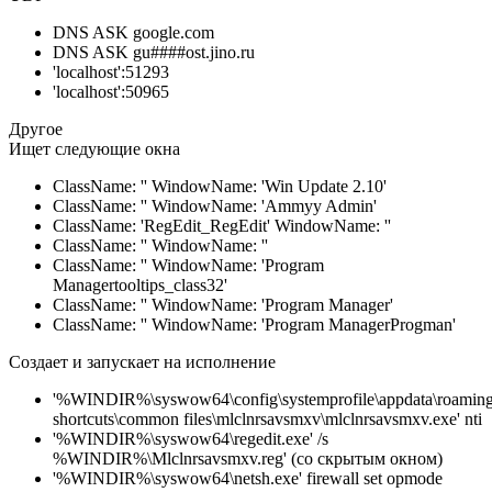
DNS ASK google.com
DNS ASK gu####ost.jino.ru
'localhost':51293
'localhost':50965
Другое
Ищет следующие окна
ClassName: '' WindowName: 'Win Update 2.10'
ClassName: '' WindowName: 'Ammyy Admin'
ClassName: 'RegEdit_RegEdit' WindowName: ''
ClassName: '' WindowName: ''
ClassName: '' WindowName: 'Program
Managertooltips_class32'
ClassName: '' WindowName: 'Program Manager'
ClassName: '' WindowName: 'Program ManagerProgman'
Создает и запускает на исполнение
'%WINDIR%\syswow64\config\systemprofile\appdata\roaming
shortcuts\common files\mlclnrsavsmxv\mlclnrsavsmxv.exe' nti
'%WINDIR%\syswow64\regedit.exe' /s
%WINDIR%\Mlclnrsavsmxv.reg' (со скрытым окном)
'%WINDIR%\syswow64\netsh.exe' firewall set opmode