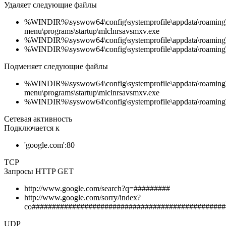
Удаляет следующие файлы
%WINDIR%\syswow64\config\systemprofile\appdata\roaming\m
menu\programs\startup\mlclnrsavsmxv.exe
%WINDIR%\syswow64\config\systemprofile\appdata\roaming\m
%WINDIR%\syswow64\config\systemprofile\appdata\roaming\m
Подменяет следующие файлы
%WINDIR%\syswow64\config\systemprofile\appdata\roaming\m
menu\programs\startup\mlclnrsavsmxv.exe
%WINDIR%\syswow64\config\systemprofile\appdata\roaming\m
Сетевая активность
Подключается к
'google.com':80
TCP
Запросы HTTP GET
http://www.google.com/search?q=#########
http://www.google.com/sorry/index?
co################################################
UDP