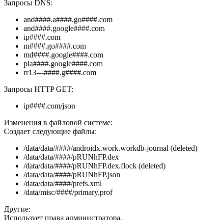
Запросы DNS:
and####.a####.go####.com
and####.google####.com
ip####.com
m####.go####.com
md####.google####.com
pla####.google####.com
rr13---####.g####.com
Запросы HTTP GET:
ip####.com/json
Изменения в файловой системе:
Создает следующие файлы:
/data/data/####/androidx.work.workdb-journal (deleted)
/data/data/####/pRUNhFP.dex
/data/data/####/pRUNhFP.dex.flock (deleted)
/data/data/####/pRUNhFP.json
/data/data/####/prefs.xml
/data/misc/####/primary.prof
Другие:
Использует права администратора.