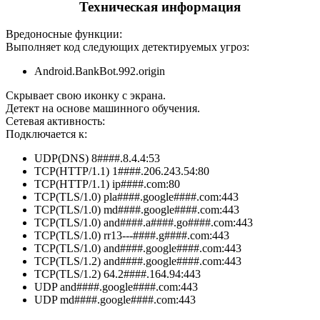
Техническая информация
Вредоносные функции:
Выполняет код следующих детектируемых угроз:
Android.BankBot.992.origin
Скрывает свою иконку с экрана.
Детект на основе машинного обучения.
Сетевая активность:
Подключается к:
UDP(DNS) 8####.8.4.4:53
TCP(HTTP/1.1) 1####.206.243.54:80
TCP(HTTP/1.1) ip####.com:80
TCP(TLS/1.0) pla####.google####.com:443
TCP(TLS/1.0) md####.google####.com:443
TCP(TLS/1.0) and####.a####.go####.com:443
TCP(TLS/1.0) rr13---####.g####.com:443
TCP(TLS/1.0) and####.google####.com:443
TCP(TLS/1.2) and####.google####.com:443
TCP(TLS/1.2) 64.2####.164.94:443
UDP and####.google####.com:443
UDP md####.google####.com:443