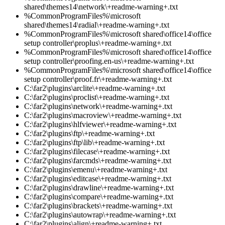
shared\themes14\network\+readme-warning+.txt
%CommonProgramFiles%\microsoft
shared\themes14\radial\+readme-warning+.txt
%CommonProgramFiles%\microsoft shared\office14\office
setup controller\proplus\+readme-warning+.txt
%CommonProgramFiles%\microsoft shared\office14\office
setup controller\proofing.en-us\+readme-warning+.txt
%CommonProgramFiles%\microsoft shared\office14\office
setup controller\proof.fr\+readme-warning+.txt
C:\far2\plugins\arclite\+readme-warning+.txt
C:\far2\plugins\proclist\+readme-warning+.txt
C:\far2\plugins\network\+readme-warning+.txt
C:\far2\plugins\macroview\+readme-warning+.txt
C:\far2\plugins\hlfviewer\+readme-warning+.txt
C:\far2\plugins\ftp\+readme-warning+.txt
C:\far2\plugins\ftp\lib\+readme-warning+.txt
C:\far2\plugins\filecase\+readme-warning+.txt
C:\far2\plugins\farcmds\+readme-warning+.txt
C:\far2\plugins\emenu\+readme-warning+.txt
C:\far2\plugins\editcase\+readme-warning+.txt
C:\far2\plugins\drawline\+readme-warning+.txt
C:\far2\plugins\compare\+readme-warning+.txt
C:\far2\plugins\brackets\+readme-warning+.txt
C:\far2\plugins\autowrap\+readme-warning+.txt
C:\far2\plugins\align\+readme-warning+.txt