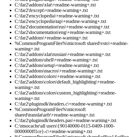
C:\far2\addons\xlat\+readme-warning+.txt
C:\far2\fexcept\+readme-warning+.txt
C:\far2\encyclopedia\+readme-warning+.txt
C:\far2\encyclopedia\tap\+readme-warning+.txt
C:\far2\documentation\rus\+readme-warning+.txt
C:\far2\documentation\eng\+readme-warning+.txt
C:\far2\addons\+readme-warning+.txt
%CommonProgramFiles%\microsoft shared\vsto\+readme-
warning+.txt
C:\far2\addons\xlat\russian\+readme-warning+.txt
C:\far2\addons\shell\+readme-warning+.txt
C:\far2\addons\setup\+readme-warning+.txt
C:\far2\addons\macros\+readme-warning+.txt
C:\far2\addons\colors\+readme-warning+.txt
C:\far2\addons\colors\default_highlighting\+readme-
warning+.txt
C:\far2\addons\colors\custom_highlighting\+readme-
warning+.txt
C:\far2\pluginsdk\headers.c\+readme-warning+.txt
%CommonProgramFiles%\microsoft
shared\translat\arfr\+readme-warning+.txt
C:\far2\pluginsdk\headers.pas\+readme-warning+.txt
C:\msocache\all users\{90140000-0115-0409-1000-
0000000ff1ce}-c\+readme-warning+.txt
%CommonProgramFiles%\microsoft shared\office14\office