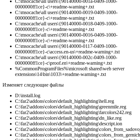
C:\msocache\all users\{90140000-001a-0409-1000-
0000000ff1ce}-c\+readme-warning+.txt
C:\msocache\all users\{90140000-0019-0409-1000-
0000000ff1ce}-c\+readme-warning+.txt
C:\msocache\all users\{90140000-0018-0409-1000-
0000000ff1ce}-c\+readme-warning+.txt
C:\msocache\all users\{90140000-0016-0409-1000-
0000000ff1ce}-c\+readme-warning+.txt
C:\msocache\all users\{90140000-0117-0409-1000-
0000000ff1ce}-c\access.en-us\+readme-warning+.txt
C:\msocache\all users\{90140000-002c-0409-1000-
0000000ff1ce}-c\proof.en\+readme-warning+.txt
%CommonProgramFiles%\microsoft shared\web server
extensions\14\bin\1033\+readme-warning+.txt
Изменяет следующие файлы
D:\install.log
C:\far2\addons\colors\default_highlighting\hell.reg
C:\far2\addons\colors\default_highlighting\greenmile.reg
C:\far2\addons\colors\default_highlighting\farcolors242.reg
C:\far2\addons\colors\default_highlighting\dn_like.reg
C:\far2\addons\colors\default_highlighting\descript.ion
C:\far2\addons\colors\default_highlighting\colors_from_sadovo
C:\far2\addons\colors\default_highlighting\colors_from_gernic