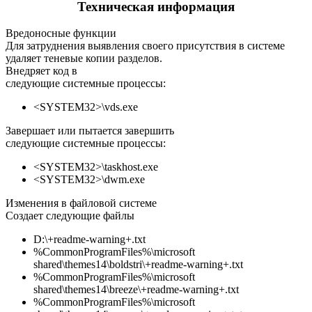
Техническая информация
Вредоносные функции
Для затруднения выявления своего присутствия в системе
удаляет теневые копии разделов.
Внедряет код в
следующие системные процессы:
<SYSTEM32>\vds.exe
Завершает или пытается завершить
следующие системные процессы:
<SYSTEM32>\taskhost.exe
<SYSTEM32>\dwm.exe
Изменения в файловой системе
Создает следующие файлы
D:\+readme-warning+.txt
%CommonProgramFiles%\microsoft
shared\themes14\boldstri\+readme-warning+.txt
%CommonProgramFiles%\microsoft
shared\themes14\breeze\+readme-warning+.txt
%CommonProgramFiles%\microsoft