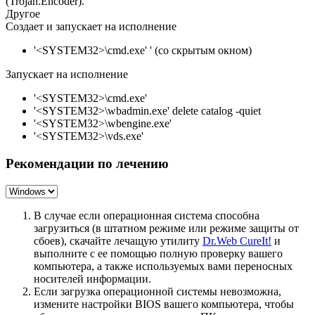
(Trojan.Encoder).
Другое
Создает и запускает на исполнение
'<SYSTEM32>\cmd.exe' ' (со скрытым окном)
Запускает на исполнение
'<SYSTEM32>\cmd.exe'
'<SYSTEM32>\wbadmin.exe' delete catalog -quiet
'<SYSTEM32>\wbengine.exe'
'<SYSTEM32>\vds.exe'
Рекомендации по лечению
В случае если операционная система способна
загрузиться (в штатном режиме или режиме защиты от
сбоев), скачайте лечащую утилиту
Dr.Web CureIt!
и
выполните с ее помощью полную проверку вашего
компьютера, а также используемых вами переносных
носителей информации.
Если загрузка операционной системы невозможна,
измените настройки BIOS вашего компьютера, чтобы