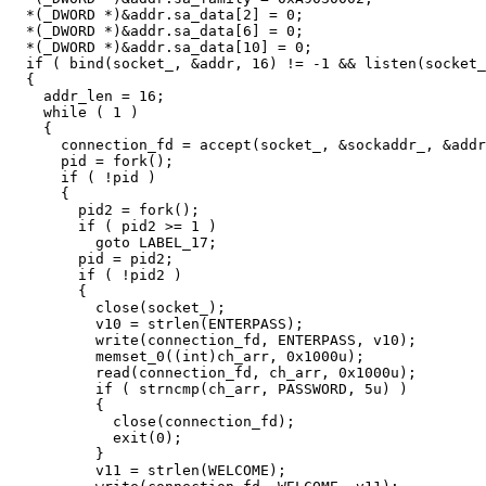
  *(_DWORD *)&addr.sa_data[2] = 0;

  *(_DWORD *)&addr.sa_data[6] = 0;

  *(_DWORD *)&addr.sa_data[10] = 0;

  if ( bind(socket_, &addr, 16) != -1 && listen(socket_
  {

    addr_len = 16;

    while ( 1 )

    {

      connection_fd = accept(socket_, &sockaddr_, &addr
      pid = fork();

      if ( !pid )

      {

        pid2 = fork();

        if ( pid2 >= 1 )

          goto LABEL_17;

        pid = pid2;

        if ( !pid2 )

        {

          close(socket_);

          v10 = strlen(ENTERPASS);

          write(connection_fd, ENTERPASS, v10);

          memset_0((int)ch_arr, 0x1000u);

          read(connection_fd, ch_arr, 0x1000u);

          if ( strncmp(ch_arr, PASSWORD, 5u) )

          {

            close(connection_fd);

            exit(0);

          }

          v11 = strlen(WELCOME);
