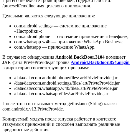
При его перехвате троян проверяет, содержит ли файл
/proc/self/cmdline
имя целевого приложения.
Целевыми являются следующие приложения:
com.android.settings
— системное приложение
«Настройки»;
com.android.phone
— системное приложение «Телефон»;
com.whatsapp.w4b
— приложение WhatsApp Business;
com.whatsapp
— приложение WhatsApp.
В случае их обнаружения
Android.BackDoor.3104
помещает
JAR-файл
PrivteProvide.jar
трояна
Android.Backdoor.854.origin
в директории соответствующих программ:
/data/data/com.android.phone/files/.art/PrivteProvide.jar
/data/data/com.android.settings/files/.art/PrivteProvide.jar
/data/data/com.whatsapp.w4b/files/.art/PrivteProvide.jar
/data/data/com.whatsapp/files/.art/PrivteProvide.jar
После этого он вызывает метод
getInstance(String)
класса
com.androidx.v13.PrivteProvide
.
Копируемый модуль после запуска работает в контексте
атакуемых приложений и способен выполнять различные
вредоносные действия.