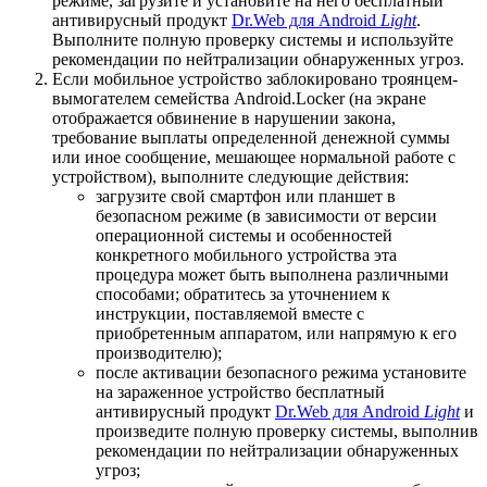
режиме, загрузите и установите на него бесплатный
антивирусный продукт
Dr.Web для Android
Light
.
Выполните полную проверку системы и используйте
рекомендации по нейтрализации обнаруженных угроз.
Если мобильное устройство заблокировано троянцем-
вымогателем семейства Android.Locker (на экране
отображается обвинение в нарушении закона,
требование выплаты определенной денежной суммы
или иное сообщение, мешающее нормальной работе с
устройством), выполните следующие действия:
загрузите свой смартфон или планшет в
безопасном режиме (в зависимости от версии
операционной системы и особенностей
конкретного мобильного устройства эта
процедура может быть выполнена различными
способами; обратитесь за уточнением к
инструкции, поставляемой вместе с
приобретенным аппаратом, или напрямую к его
производителю);
после активации безопасного режима установите
на зараженное устройство бесплатный
антивирусный продукт
Dr.Web для Android
Light
и
произведите полную проверку системы, выполнив
рекомендации по нейтрализации обнаруженных
угроз;