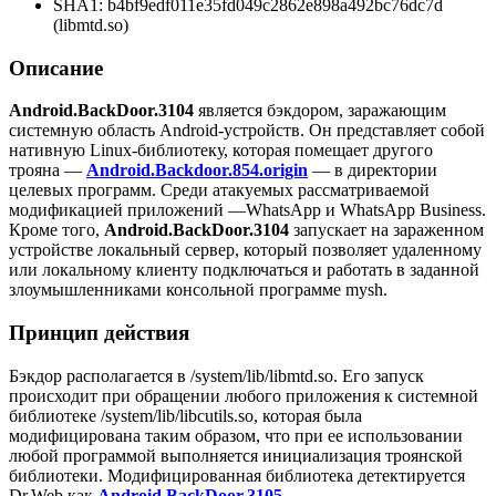
SHA1: b4bf9edf011e35fd049c2862e898a492bc76dc7d
(libmtd.so)
Описание
Android.BackDoor.3104
является бэкдором, заражающим
системную область Android-устройств. Он представляет собой
нативную Linux-библиотеку, которая помещает другого
трояна —
Android.Backdoor.854.origin
— в директории
целевых программ. Среди атакуемых рассматриваемой
модификацией приложений —WhatsApp и WhatsApp Business.
Кроме того,
Android.BackDoor.3104
запускает на зараженном
устройстве локальный сервер, который позволяет удаленному
или локальному клиенту подключаться и работать в заданной
злоумышленниками консольной программе
mysh
.
Принцип действия
Бэкдор располагается в
/system/lib/libmtd.so
. Его запуск
происходит при обращении любого приложения к системной
библиотеке
/system/lib/libcutils.so
, которая была
модифицирована таким образом, что при ее использовании
любой программой выполняется инициализация троянской
библиотеки. Модифицированная библиотека детектируется
Dr.Web как
Android.BackDoor.3105
.