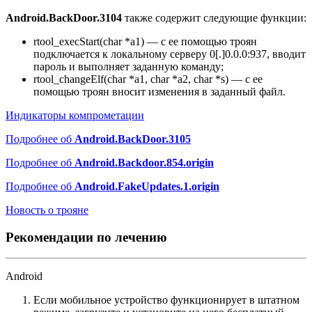
Android.BackDoor.3104
также содержит следующие функции:
rtool_execStart(char *a1)
— с ее помощью троян
подключается к локальному серверу
0[.]0.0.0:937
, вводит
пароль и выполняет заданную команду;
rtool_changeElf(char *a1, char *a2, char *s)
— с ее
помощью троян вносит изменения в заданный файл.
Индикаторы компрометации
Подробнее об
Android.BackDoor.3105
Подробнее об
Android.Backdoor.854.origin
Подробнее об
Android.FakeUpdates.1.origin
Новость о трояне
Рекомендации по лечению
Android
Если мобильное устройство функционирует в штатном