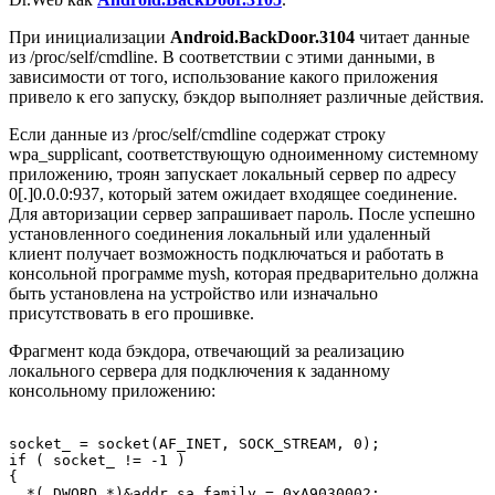
При инициализации
Android.BackDoor.3104
читает данные
из
/proc/self/cmdline
. В соответствии с этими данными, в
зависимости от того, использование какого приложения
привело к его запуску, бэкдор выполняет различные действия.
Если данные из
/proc/self/cmdline
содержат строку
wpa_supplicant
, соответствующую одноименному системному
приложению, троян запускает локальный сервер по адресу
0[.]0.0.0:937
, который затем ожидает входящее соединение.
Для авторизации сервер запрашивает пароль. После успешно
установленного соединения локальный или удаленный
клиент получает возможность подключаться и работать в
консольной программе
mysh
, которая предварительно должна
быть установлена на устройство или изначально
присутствовать в его прошивке.
Фрагмент кода бэкдора, отвечающий за реализацию
локального сервера для подключения к заданному
консольному приложению:
socket_ = socket(AF_INET, SOCK_STREAM, 0);

if ( socket_ != -1 )

{

  *(_DWORD *)&addr.sa_family = 0xA9030002;
