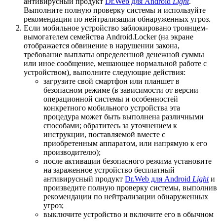
антивирусный продукт
Dr.Web для Android
Light
.
Выполните полную проверку системы и используйте
рекомендации по нейтрализации обнаруженных угроз.
Если мобильное устройство заблокировано троянцем-
вымогателем семейства Android.Locker (на экране
отображается обвинение в нарушении закона,
требование выплаты определенной денежной суммы
или иное сообщение, мешающее нормальной работе с
устройством), выполните следующие действия:
загрузите свой смартфон или планшет в
безопасном режиме (в зависимости от версии
операционной системы и особенностей
конкретного мобильного устройства эта
процедура может быть выполнена различными
способами; обратитесь за уточнением к
инструкции, поставляемой вместе с
приобретенным аппаратом, или напрямую к его
производителю);
после активации безопасного режима установите
на зараженное устройство бесплатный
антивирусный продукт
Dr.Web для Android
Light
и
произведите полную проверку системы, выполнив
рекомендации по нейтрализации обнаруженных
угроз;
выключите устройство и включите его в обычном