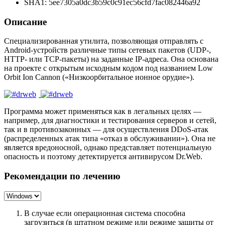
SHA1: 5ee7305a0dc3b59c0c91ec56cfd7fac082446a92
Описание
Специализированная утилита, позволяющая отправлять с
Android-устройств различные типы сетевых пакетов (UDP-,
HTTP- или TCP-пакеты) на заданные IP-адреса. Она основана
на проекте с открытым исходным кодом под названием Low
Orbit Ion Cannon («Низкоорбитальное ионное орудие»).
Программа может применяться как в легальных целях —
например, для диагностики и тестирования серверов и сетей,
так и в противозаконных — для осуществления DDoS-атак
(распределенных атак типа «отказ в обслуживании»). Она не
является вредоносной, однако представляет потенциальную
опасность и поэтому детектируется антивирусом Dr.Web.
Рекомендации по лечению
В случае если операционная система способна
загрузиться (в штатном режиме или режиме защиты от