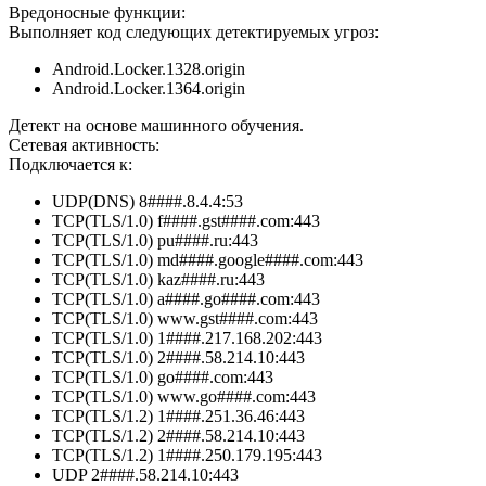
Вредоносные функции:
Выполняет код следующих детектируемых угроз:
Android.Locker.1328.origin
Android.Locker.1364.origin
Детект на основе машинного обучения.
Сетевая активность:
Подключается к:
UDP(DNS) 8####.8.4.4:53
TCP(TLS/1.0) f####.gst####.com:443
TCP(TLS/1.0) pu####.ru:443
TCP(TLS/1.0) md####.google####.com:443
TCP(TLS/1.0) kaz####.ru:443
TCP(TLS/1.0) a####.go####.com:443
TCP(TLS/1.0) www.gst####.com:443
TCP(TLS/1.0) 1####.217.168.202:443
TCP(TLS/1.0) 2####.58.214.10:443
TCP(TLS/1.0) go####.com:443
TCP(TLS/1.0) www.go####.com:443
TCP(TLS/1.2) 1####.251.36.46:443
TCP(TLS/1.2) 2####.58.214.10:443
TCP(TLS/1.2) 1####.250.179.195:443
UDP 2####.58.214.10:443