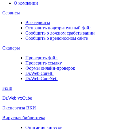
О компании
Сервисы
Все сервисы
Отправить подозрительный файл
Сообщить о ложном срабатывании
Сообщить о вредоносном сайте
Сканеры
Проверить файл
Проверить ссылку
Формы онлайн-проверок
Dr.Web CureIt!
Dr.Web CureNet!
FixIt!
Dr.Web vxCube
Экспертиза ВКИ
Вирусная библиотека
Описания вирусов