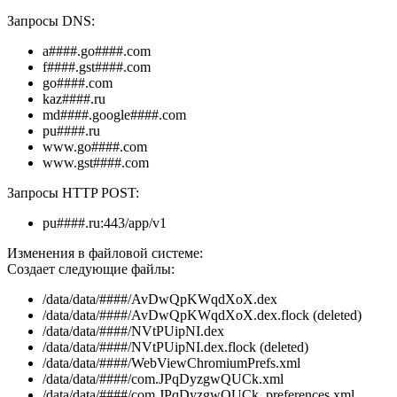
Запросы DNS:
a####.go####.com
f####.gst####.com
go####.com
kaz####.ru
md####.google####.com
pu####.ru
www.go####.com
www.gst####.com
Запросы HTTP POST:
pu####.ru:443/app/v1
Изменения в файловой системе:
Создает следующие файлы:
/data/data/####/AvDwQpKWqdXoX.dex
/data/data/####/AvDwQpKWqdXoX.dex.flock (deleted)
/data/data/####/NVtPUipNI.dex
/data/data/####/NVtPUipNI.dex.flock (deleted)
/data/data/####/WebViewChromiumPrefs.xml
/data/data/####/com.JPqDyzgwQUCk.xml
/data/data/####/com.JPqDyzgwQUCk_preferences.xml