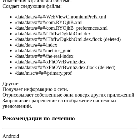
Изменения в файловой системе:
Создает следующие файлы:
/data/data/####/WebViewChromiumPrefs.xml
/data/data/####/com.RYOjhB.xml
/data/data/####/com.RYOjhB_preferences.xml
/data/data/####/iTbfIwDgkkhOml.dex
/data/data/####/iTbfIwDgkkhOml.dex.flock (deleted)
/data/data/####/index
/data/data/####/metrics_guid
/data/data/####/the-real-index
/data/data/####/xFhOVrBwnhz.dex
/data/data/####/xFhOVrBwnhz.dex.flock (deleted)
/data/misc/####/primary.prof
Другие:
Получает информацию о сети.
Отрисовывает собственные окна поверх других приложений.
Запрашивает разрешение на отображение системных
уведомлений.
Рекомендации по лечению
Android