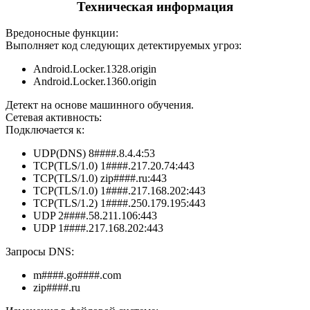
Техническая информация
Вредоносные функции:
Выполняет код следующих детектируемых угроз:
Android.Locker.1328.origin
Android.Locker.1360.origin
Детект на основе машинного обучения.
Сетевая активность:
Подключается к:
UDP(DNS) 8####.8.4.4:53
TCP(TLS/1.0) 1####.217.20.74:443
TCP(TLS/1.0) zip####.ru:443
TCP(TLS/1.0) 1####.217.168.202:443
TCP(TLS/1.2) 1####.250.179.195:443
UDP 2####.58.211.106:443
UDP 1####.217.168.202:443
Запросы DNS:
m####.go####.com
zip####.ru