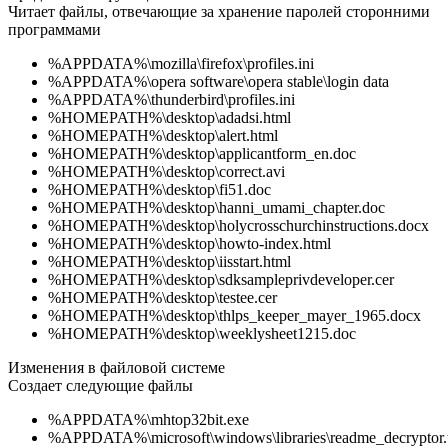
Читает файлы, отвечающие за хранение паролей сторонними
программами
%APPDATA%\mozilla\firefox\profiles.ini
%APPDATA%\opera software\opera stable\login data
%APPDATA%\thunderbird\profiles.ini
%HOMEPATH%\desktop\adadsi.html
%HOMEPATH%\desktop\alert.html
%HOMEPATH%\desktop\applicantform_en.doc
%HOMEPATH%\desktop\correct.avi
%HOMEPATH%\desktop\fi51.doc
%HOMEPATH%\desktop\hanni_umami_chapter.doc
%HOMEPATH%\desktop\holycrosschurchinstructions.docx
%HOMEPATH%\desktop\howto-index.html
%HOMEPATH%\desktop\iisstart.html
%HOMEPATH%\desktop\sdksampleprivdeveloper.cer
%HOMEPATH%\desktop\testee.cer
%HOMEPATH%\desktop\thlps_keeper_mayer_1965.docx
%HOMEPATH%\desktop\weeklysheet1215.doc
Изменения в файловой системе
Создает следующие файлы
%APPDATA%\mhtop32bit.exe
%APPDATA%\microsoft\windows\libraries\readme_decryptor.