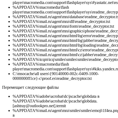
player\macromedia.com\support\flashplayer\sys\#yastatic.net\r
%APPDATA%\macromedia\flash
player\macromedia.com\support\flashplayer\sys\readme_decrypt
%APPDATA%\mail.ru\agent\mra\database\readme_decryptor.t
%APPDATA%\mail.ru\agent\mra\dll\readme_decryptor.txt
%APPDATA%\mail.ru\agent\mra\fonts\readme_decryptor.txt
%APPDATA%\mail.ru\agent\mra\graphics\phone\readme_decryp
%APPDATA%\mail.ru\agent\mra\html\bg\error\readme_decrypt
%APPDATA%\mail.ru\agent\mra\html\bg\jabber\readme_decryp
%APPDATA%\mail.ru\agent\mra\html\bg\loading\readme_decry
%APPDATA%\mail.ru\agent\mra\html\cz\error\readme_decrypto
%APPDATA%\mail.ru\agent\mra\html\cz\jabber\readme_decryp
%APPDATA%\icqm\icq\smiles\smiles\smiles\readme_decryptor
%APPDATA%\macromedia\flash
player\macromedia.com\support\flashplayer\sys\#kiks.yandex.r
C:\msocache\all users\{90140000-002c-0409-1000-
0000000ff1ce}-c\proof.es\readme_decryptor.txt
Перемещает следующие файлы
%APPDATA%\adobe\acrobat\dc\jscache\globdata в
%APPDATA%\adobe\acrobat\dc\jscache\globdata.
[ashtray@outlookpro.net].termit
%APPDATA%\mail.ru\agent\mra\smiles\smiles\emoji\1f4ea.pn
в