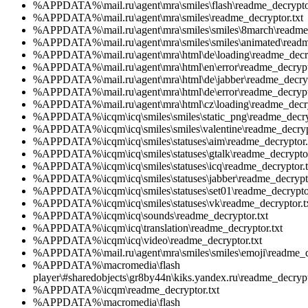
%APPDATA%\mail.ru\agent\mra\smiles\flash\readme_decryptor
%APPDATA%\mail.ru\agent\mra\smiles\readme_decryptor.txt
%APPDATA%\mail.ru\agent\mra\smiles\smiles\8march\readme_
%APPDATA%\mail.ru\agent\mra\smiles\smiles\animated\readme
%APPDATA%\mail.ru\agent\mra\html\de\loading\readme_decry
%APPDATA%\mail.ru\agent\mra\html\en\error\readme_decrypto
%APPDATA%\mail.ru\agent\mra\html\de\jabber\readme_decryp
%APPDATA%\mail.ru\agent\mra\html\de\error\readme_decrypto
%APPDATA%\mail.ru\agent\mra\html\cz\loading\readme_decry
%APPDATA%\icqm\icq\smiles\smiles\static_png\readme_decryp
%APPDATA%\icqm\icq\smiles\smiles\valentine\readme_decrypt
%APPDATA%\icqm\icq\smiles\statuses\aim\readme_decryptor.
%APPDATA%\icqm\icq\smiles\statuses\gtalk\readme_decryptor
%APPDATA%\icqm\icq\smiles\statuses\icq\readme_decryptor.t
%APPDATA%\icqm\icq\smiles\statuses\jabber\readme_decrypto
%APPDATA%\icqm\icq\smiles\statuses\set01\readme_decryptor
%APPDATA%\icqm\icq\smiles\statuses\vk\readme_decryptor.t
%APPDATA%\icqm\icq\sounds\readme_decryptor.txt
%APPDATA%\icqm\icq\translation\readme_decryptor.txt
%APPDATA%\icqm\icq\video\readme_decryptor.txt
%APPDATA%\mail.ru\agent\mra\smiles\smiles\emoji\readme_de
%APPDATA%\macromedia\flash
player\#sharedobjects\gr8by44n\kiks.yandex.ru\readme_decrypt
%APPDATA%\icqm\readme_decryptor.txt
%APPDATA%\macromedia\flash