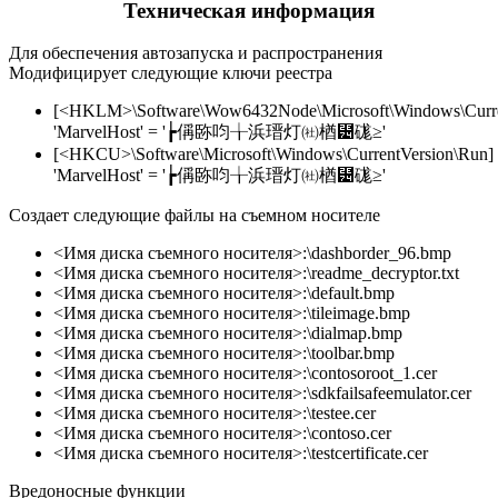
Техническая информация
Для обеспечения автозапуска и распространения
Модифицирует следующие ключи реестра
[<HKLM>\Software\Wow6432Node\Microsoft\Windows\Curre
'MarvelHost' = '┢偁䑐呁╁浜瑨灯㈳楢⹴硥≥'
[<HKCU>\Software\Microsoft\Windows\CurrentVersion\Run]
'MarvelHost' = '┢偁䑐呁╁浜瑨灯㈳楢⹴硥≥'
Создает следующие файлы на съемном носителе
<Имя диска съемного носителя>:\dashborder_96.bmp
<Имя диска съемного носителя>:\readme_decryptor.txt
<Имя диска съемного носителя>:\default.bmp
<Имя диска съемного носителя>:\tileimage.bmp
<Имя диска съемного носителя>:\dialmap.bmp
<Имя диска съемного носителя>:\toolbar.bmp
<Имя диска съемного носителя>:\contosoroot_1.cer
<Имя диска съемного носителя>:\sdkfailsafeemulator.cer
<Имя диска съемного носителя>:\testee.cer
<Имя диска съемного носителя>:\contoso.cer
<Имя диска съемного носителя>:\testcertificate.cer
Вредоносные функции