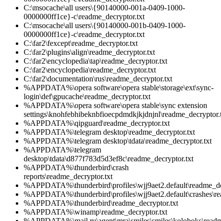
C:\msocache\all users\{90140000-001a-0409-1000-
0000000ff1ce}-c\readme_decryptor.txt
C:\msocache\all users\{90140000-001b-0409-1000-
0000000ff1ce}-c\readme_decryptor.txt
C:\far2\fexcept\readme_decryptor.txt
C:\far2\plugins\align\readme_decryptor.txt
C:\far2\encyclopedia\tap\readme_decryptor.txt
C:\far2\encyclopedia\readme_decryptor.txt
C:\far2\documentation\rus\readme_decryptor.txt
%APPDATA%\opera software\opera stable\storage\ext\sync-
login\def\gpucache\readme_decryptor.txt
%APPDATA%\opera software\opera stable\sync extension
settings\knohfebhibeknbfioecpdmdkjkjdnjnl\readme_decryptor.
%APPDATA%\qipguard\readme_decryptor.txt
%APPDATA%\telegram desktop\readme_decryptor.txt
%APPDATA%\telegram desktop\tdata\readme_decryptor.txt
%APPDATA%\telegram
desktop\tdata\d877f783d5d3ef8c\readme_decryptor.txt
%APPDATA%\thunderbird\crash
reports\readme_decryptor.txt
%APPDATA%\thunderbird\profiles\wjj9aet2.default\readme_de
%APPDATA%\thunderbird\profiles\wjj9aet2.default\crashes\re
%APPDATA%\thunderbird\readme_decryptor.txt
%APPDATA%\winamp\readme_decryptor.txt
%APPDATA%\mail.ru\agent\mra\smiles\smiles\koloboks\readme