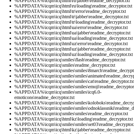
%APPDATA%\icqm\icq\html\ru\jabber\readme_decryptor.txt
%APPDATA%\icqm\icq\html\ru\loading\readme_decryptor.txt
%APPDATA%\icqm\icq\html\tr\error\readme_decryptor.txt
%APPDATA%\icqm\icq\html\tr\jabber\readme_decryptor.txt
%APPDATA%\icqm\icq\html\tr\loading\readme_decryptor.txt
%APPDATA%\icqm\icq\html\ua\error\readme_decryptor.txt
%APPDATA%\icqm\icq\html\ua\jabber\readme_decryptor.txt
%APPDATA%\icqm\icq\html\ua\loading\readme_decryptor.txt
%APPDATA%\icqm\icq\html\uz\error\readme_decryptor.txt
%APPDATA%\icqm\icq\html\uz\jabber\readme_decryptor.txt
%APPDATA%\icqm\icq\html\uz\loading\readme_decryptor.txt
%APPDATA%\icqm\icq\smiles\flash\readme_decryptor.txt
%APPDATA%\icqm\icq\smiles\readme_decryptor.txt
%APPDATA%\icqm\icq\smiles\smiles\8march\readme_decrypto
%APPDATA%\icqm\icq\smiles\smiles\animated\readme_decrypt
%APPDATA%\icqm\icq\smiles\smiles\cat\readme_decryptor.tx
%APPDATA%\icqm\icq\smiles\smiles\emoji\readme_decryptor.
%APPDATA%\icqm\icq\smiles\smiles\icq6.0-
emoticons\readme_decryptor.txt
%APPDATA%\icqm\icq\smiles\smiles\koloboks\readme_decrypt
%APPDATA%\icqm\icq\smiles\smiles\odnoklassniki\readme_de
%APPDATA%\icqm\icq\smiles\smiles\readme_decryptor.txt
%APPDATA%\icqm\icq\html\kz\loading\readme_decryptor.txt
%APPDATA%\icqm\icq\smiles\smiles\set03\readme_decryptor.
%APPDATA%\icqm\icq\html\kz\jabber\readme_decryptor.txt