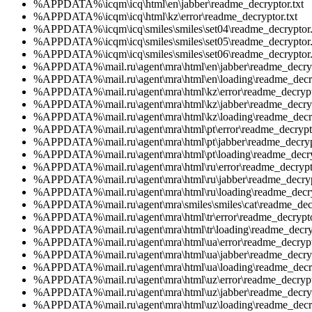
%APPDATA%\icqm\icq\html\en\jabber\readme_decryptor.txt
%APPDATA%\icqm\icq\html\kz\error\readme_decryptor.txt
%APPDATA%\icqm\icq\smiles\smiles\set04\readme_decryptor.
%APPDATA%\icqm\icq\smiles\smiles\set05\readme_decryptor.
%APPDATA%\icqm\icq\smiles\smiles\set06\readme_decryptor.
%APPDATA%\mail.ru\agent\mra\html\en\jabber\readme_decryp
%APPDATA%\mail.ru\agent\mra\html\en\loading\readme_decry
%APPDATA%\mail.ru\agent\mra\html\kz\error\readme_decrypto
%APPDATA%\mail.ru\agent\mra\html\kz\jabber\readme_decryp
%APPDATA%\mail.ru\agent\mra\html\kz\loading\readme_decry
%APPDATA%\mail.ru\agent\mra\html\pt\error\readme_decrypto
%APPDATA%\mail.ru\agent\mra\html\pt\jabber\readme_decrypt
%APPDATA%\mail.ru\agent\mra\html\pt\loading\readme_decryp
%APPDATA%\mail.ru\agent\mra\html\ru\error\readme_decrypto
%APPDATA%\mail.ru\agent\mra\html\ru\jabber\readme_decrypt
%APPDATA%\mail.ru\agent\mra\html\ru\loading\readme_decry
%APPDATA%\mail.ru\agent\mra\smiles\smiles\cat\readme_decr
%APPDATA%\mail.ru\agent\mra\html\tr\error\readme_decrypto
%APPDATA%\mail.ru\agent\mra\html\tr\loading\readme_decryp
%APPDATA%\mail.ru\agent\mra\html\ua\error\readme_decrypto
%APPDATA%\mail.ru\agent\mra\html\ua\jabber\readme_decryp
%APPDATA%\mail.ru\agent\mra\html\ua\loading\readme_decry
%APPDATA%\mail.ru\agent\mra\html\uz\error\readme_decrypto
%APPDATA%\mail.ru\agent\mra\html\uz\jabber\readme_decryp
%APPDATA%\mail.ru\agent\mra\html\uz\loading\readme_decry