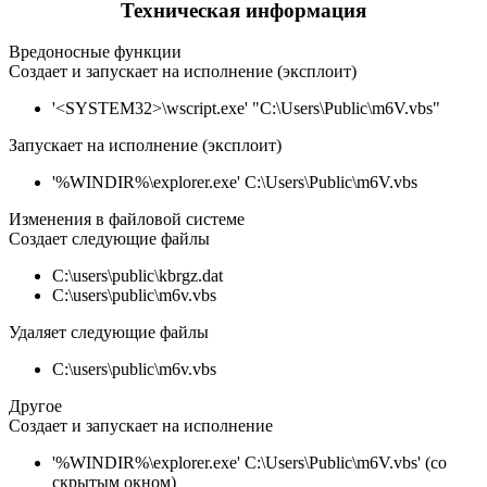
Техническая информация
Вредоносные функции
Создает и запускает на исполнение (эксплоит)
'<SYSTEM32>\wscript.exe' "C:\Users\Public\m6V.vbs"
Запускает на исполнение (эксплоит)
'%WINDIR%\explorer.exe' C:\Users\Public\m6V.vbs
Изменения в файловой системе
Создает следующие файлы
C:\users\public\kbrgz.dat
C:\users\public\m6v.vbs
Удаляет следующие файлы
C:\users\public\m6v.vbs
Другое
Создает и запускает на исполнение
'%WINDIR%\explorer.exe' C:\Users\Public\m6V.vbs' (со
скрытым окном)