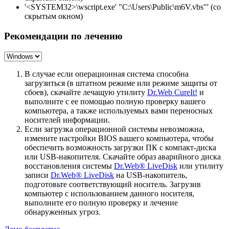
'<SYSTEM32>\wscript.exe' "C:\Users\Public\m6V.vbs"' (со
скрытым окном)
Рекомендации по лечению
В случае если операционная система способна
загрузиться (в штатном режиме или режиме защиты от
сбоев), скачайте лечащую утилиту
Dr.Web CureIt!
и
выполните с ее помощью полную проверку вашего
компьютера, а также используемых вами переносных
носителей информации.
Если загрузка операционной системы невозможна,
измените настройки BIOS вашего компьютера, чтобы
обеспечить возможность загрузки ПК с компакт-диска
или USB-накопителя. Скачайте образ аварийного диска
восстановления системы
Dr.Web® LiveDisk
или утилиту
записи
Dr.Web® LiveDisk
на USB-накопитель,
подготовьте соответствующий носитель. Загрузив
компьютер с использованием данного носителя,
выполните его полную проверку и лечение
обнаруженных угроз.