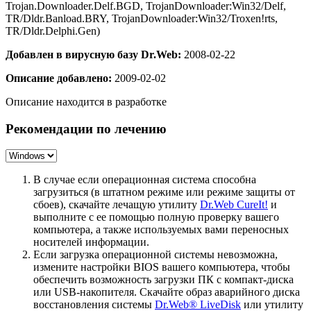
Trojan.Downloader.Delf.BGD, TrojanDownloader:Win32/Delf,
TR/Dldr.Banload.BRY, TrojanDownloader:Win32/Troxen!rts,
TR/Dldr.Delphi.Gen)
Добавлен в вирусную базу Dr.Web:
2008-02-22
Описание добавлено:
2009-02-02
Описание находится в разработке
Рекомендации по лечению
В случае если операционная система способна
загрузиться (в штатном режиме или режиме защиты от
сбоев), скачайте лечащую утилиту
Dr.Web CureIt!
и
выполните с ее помощью полную проверку вашего
компьютера, а также используемых вами переносных
носителей информации.
Если загрузка операционной системы невозможна,
измените настройки BIOS вашего компьютера, чтобы
обеспечить возможность загрузки ПК с компакт-диска
или USB-накопителя. Скачайте образ аварийного диска
восстановления системы
Dr.Web® LiveDisk
или утилиту