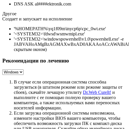
DNS ASK al####ektronik.com
Другое
Создает и запускает на исполнение
'%HOMEPATH%\yq1f09m\inycp6p\cpc_0wt.exe'
'<SYSTEM32>\fdwsd\wsmwmipl.exe'
'<SYSTEM32>\windowspowershell\v1.0\powershell.exe' -e
JABVAHoAMgBzAGMAXwBxAD0AKAAoACcAWABiAD
скрытым окном)
Рекомендации по лечению
В случае если операционная система способна
загрузиться (в штатном режиме или режиме защиты от
сбоев), скачайте лечащую утилиту
Dr.Web CureIt!
и
выполните с ее помощью полную проверку вашего
компьютера, а также используемых вами переносных
носителей информации.
Если загрузка операционной системы невозможна,
измените настройки BIOS вашего компьютера, чтобы
обеспечить возможность загрузки ПК с компакт-диска
или USB-накопителя. Скачайте образ аварийного диска