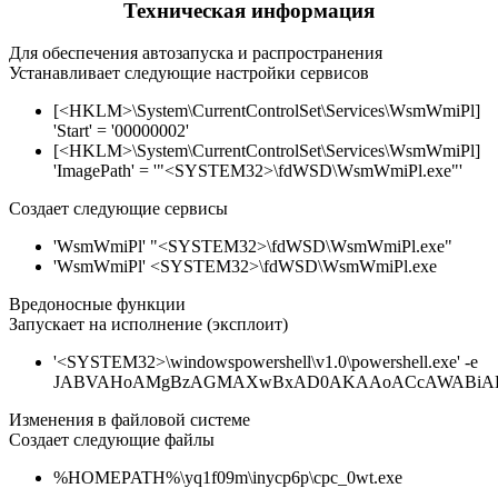
Техническая информация
Для обеспечения автозапуска и распространения
Устанавливает следующие настройки сервисов
[<HKLM>\System\CurrentControlSet\Services\WsmWmiPl]
'Start' = '00000002'
[<HKLM>\System\CurrentControlSet\Services\WsmWmiPl]
'ImagePath' = '"<SYSTEM32>\fdWSD\WsmWmiPl.exe"'
Создает следующие сервисы
'WsmWmiPl' "<SYSTEM32>\fdWSD\WsmWmiPl.exe"
'WsmWmiPl' <SYSTEM32>\fdWSD\WsmWmiPl.exe
Вредоносные функции
Запускает на исполнение (эксплоит)
'<SYSTEM32>\windowspowershell\v1.0\powershell.exe' -e
JABVAHoAMgBzAGMAXwBxAD0AKAAoACcAWABiAD
Изменения в файловой системе
Создает следующие файлы
%HOMEPATH%\yq1f09m\inycp6p\cpc_0wt.exe