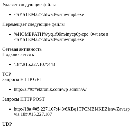
Удаляет следующие файлы
<SYSTEM32>\fdwsd\wsmwmipl.exe
Перемещает следующие файлы
%HOMEPATH%\yq1f09m\inycp6p\cpc_0wt.exe в
<SYSTEM32>\fdwsd\wsmwmipl.exe
Сетевая активность
Подключается к
'18#.#15.227.107':443
TCP
Запросы HTTP GET
http://al####ektronik.com/wp-admin/A/
Запросы HTTP POST
http://18#.##5.227.107:443/6XBq1TPCMBI4KEZlsnv/Zava
via 18#.#15.227.107
UDP