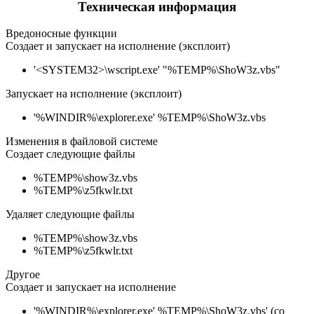
Техническая информация
Вредоносные функции
Создает и запускает на исполнение (эксплоит)
'<SYSTEM32>\wscript.exe' "%TEMP%\ShoW3z.vbs"
Запускает на исполнение (эксплоит)
'%WINDIR%\explorer.exe' %TEMP%\ShoW3z.vbs
Изменения в файловой системе
Создает следующие файлы
%TEMP%\show3z.vbs
%TEMP%\z5fkwlr.txt
Удаляет следующие файлы
%TEMP%\show3z.vbs
%TEMP%\z5fkwlr.txt
Другое
Создает и запускает на исполнение
'%WINDIR%\explorer.exe' %TEMP%\ShoW3z.vbs' (со