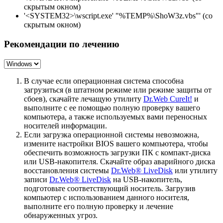
скрытым окном)
'<SYSTEM32>\wscript.exe' "%TEMP%\ShoW3z.vbs"' (со
скрытым окном)
Рекомендации по лечению
В случае если операционная система способна
загрузиться (в штатном режиме или режиме защиты от
сбоев), скачайте лечащую утилиту
Dr.Web CureIt!
и
выполните с ее помощью полную проверку вашего
компьютера, а также используемых вами переносных
носителей информации.
Если загрузка операционной системы невозможна,
измените настройки BIOS вашего компьютера, чтобы
обеспечить возможность загрузки ПК с компакт-диска
или USB-накопителя. Скачайте образ аварийного диска
восстановления системы
Dr.Web® LiveDisk
или утилиту
записи
Dr.Web® LiveDisk
на USB-накопитель,
подготовьте соответствующий носитель. Загрузив
компьютер с использованием данного носителя,
выполните его полную проверку и лечение
обнаруженных угроз.