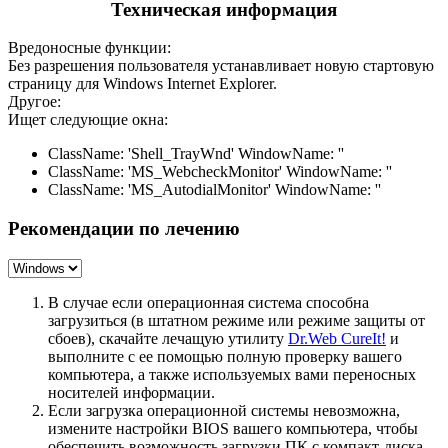
Техническая информация
Вредоносные функции:
Без разрешения пользователя устанавливает новую стартовую
страницу для Windows Internet Explorer.
Другое:
Ищет следующие окна:
ClassName: 'Shell_TrayWnd' WindowName: ''
ClassName: 'MS_WebcheckMonitor' WindowName: ''
ClassName: 'MS_AutodialMonitor' WindowName: ''
Рекомендации по лечению
В случае если операционная система способна
загрузиться (в штатном режиме или режиме защиты от
сбоев), скачайте лечащую утилиту
Dr.Web CureIt!
и
выполните с ее помощью полную проверку вашего
компьютера, а также используемых вами переносных
носителей информации.
Если загрузка операционной системы невозможна,
измените настройки BIOS вашего компьютера, чтобы
обеспечить возможность загрузки ПК с компакт-диска