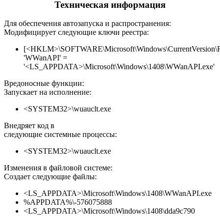
Техническая информация
Для обеспечения автозапуска и распространения:
Модифицирует следующие ключи реестра:
[<HKLM>\SOFTWARE\Microsoft\Windows\CurrentVersion\
'WWanAPI' =
'<LS_APPDATA>\Microsoft\Windows\1408\WWanAPI.exe'
Вредоносные функции:
Запускает на исполнение:
<SYSTEM32>\wuauclt.exe
Внедряет код в
следующие системные процессы:
<SYSTEM32>\wuauclt.exe
Изменения в файловой системе:
Создает следующие файлы:
<LS_APPDATA>\Microsoft\Windows\1408\WWanAPI.exe
%APPDATA%\-576075888
<LS_APPDATA>\Microsoft\Windows\1408\dda9c790