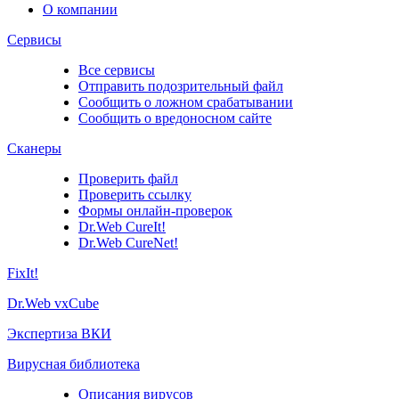
О компании
Сервисы
Все сервисы
Отправить подозрительный файл
Сообщить о ложном срабатывании
Сообщить о вредоносном сайте
Сканеры
Проверить файл
Проверить ссылку
Формы онлайн-проверок
Dr.Web CureIt!
Dr.Web CureNet!
FixIt!
Dr.Web vxCube
Экспертиза ВКИ
Вирусная библиотека
Описания вирусов