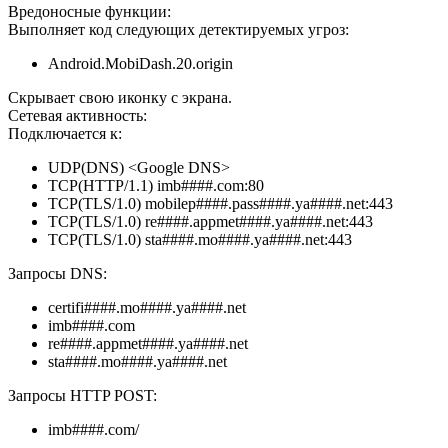
Вредоносные функции:
Выполняет код следующих детектируемых угроз:
Android.MobiDash.20.origin
Скрывает свою иконку с экрана.
Сетевая активность:
Подключается к:
UDP(DNS) <Google DNS>
TCP(HTTP/1.1) imb####.com:80
TCP(TLS/1.0) mobilep####.pass####.ya####.net:443
TCP(TLS/1.0) re####.appmet####.ya####.net:443
TCP(TLS/1.0) sta####.mo####.ya####.net:443
Запросы DNS:
certifi####.mo####.ya####.net
imb####.com
re####.appmet####.ya####.net
sta####.mo####.ya####.net
Запросы HTTP POST:
imb####.com/