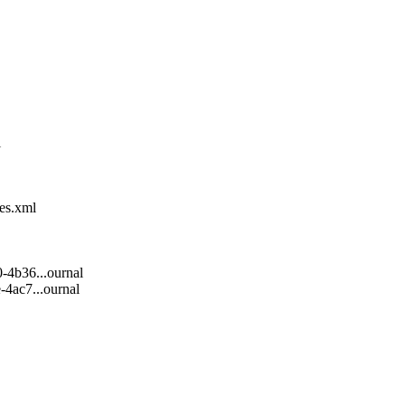
l
ces.xml
-4b36...ournal
4ac7...ournal