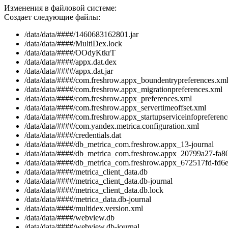
Изменения в файловой системе:
Создает следующие файлы:
/data/data/####/1460683162801.jar
/data/data/####/MultiDex.lock
/data/data/####/OOdyKtkrT
/data/data/####/appx.dat.dex
/data/data/####/appx.dat.jar
/data/data/####/com.freshrow.appx_boundentrypreferences.xm
/data/data/####/com.freshrow.appx_migrationpreferences.xml
/data/data/####/com.freshrow.appx_preferences.xml
/data/data/####/com.freshrow.appx_servertimeoffset.xml
/data/data/####/com.freshrow.appx_startupserviceinfopreferen
/data/data/####/com.yandex.metrica.configuration.xml
/data/data/####/credentials.dat
/data/data/####/db_metrica_com.freshrow.appx_13-journal
/data/data/####/db_metrica_com.freshrow.appx_20799a27-fa80
/data/data/####/db_metrica_com.freshrow.appx_672517fd-fd6e-
/data/data/####/metrica_client_data.db
/data/data/####/metrica_client_data.db-journal
/data/data/####/metrica_client_data.db.lock
/data/data/####/metrica_data.db-journal
/data/data/####/multidex.version.xml
/data/data/####/webview.db
/data/data/####/webview.db-journal