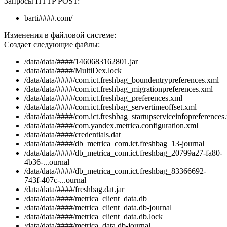
Запросы HTTP POST:
barti####.com/
Изменения в файловой системе:
Создает следующие файлы:
/data/data/####/1460683162801.jar
/data/data/####/MultiDex.lock
/data/data/####/com.ict.freshbag_boundentrypreferences.xml
/data/data/####/com.ict.freshbag_migrationpreferences.xml
/data/data/####/com.ict.freshbag_preferences.xml
/data/data/####/com.ict.freshbag_servertimeoffset.xml
/data/data/####/com.ict.freshbag_startupserviceinfopreferences
/data/data/####/com.yandex.metrica.configuration.xml
/data/data/####/credentials.dat
/data/data/####/db_metrica_com.ict.freshbag_13-journal
/data/data/####/db_metrica_com.ict.freshbag_20799a27-fa80-
4b36-...ournal
/data/data/####/db_metrica_com.ict.freshbag_83366692-
743f-407c-...ournal
/data/data/####/freshbag.dat.jar
/data/data/####/metrica_client_data.db
/data/data/####/metrica_client_data.db-journal
/data/data/####/metrica_client_data.db.lock
/data/data/####/metrica_data.db-journal