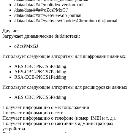
/data/data/####/multidex.version.xml
/data/data/####/oZcsPMxGJ
/data/data/####/webview.db-journal
/data/data/####/webviewCookiesChromium.db-journal
Другие:
Загружает динамические библиотеки:
oZcsPMxGJ
Использует следующие алгоритмы для шифрования данных:
AES-CBC-PKCS5Padding
AES-CBC-PKCS7Padding
RSA-ECB-PKCS1Padding
Использует следующие алгоритмы для расшифровки данных:
AES-CBC-PKCS5Padding
Получает информацию о местоположении.
Получает информацию о сети.
Получает информацию о телефоне (номер, IMEI и т. д.).
Получает информацию об активных администраторах
устройства.