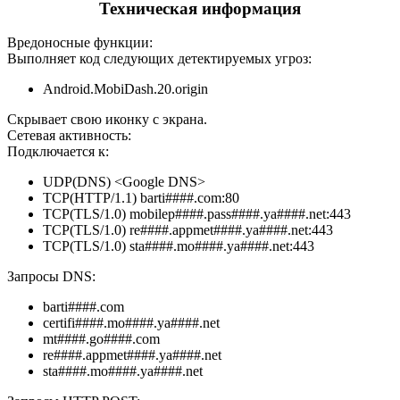
Техническая информация
Вредоносные функции:
Выполняет код следующих детектируемых угроз:
Android.MobiDash.20.origin
Скрывает свою иконку с экрана.
Сетевая активность:
Подключается к:
UDP(DNS) <Google DNS>
TCP(HTTP/1.1) barti####.com:80
TCP(TLS/1.0) mobilep####.pass####.ya####.net:443
TCP(TLS/1.0) re####.appmet####.ya####.net:443
TCP(TLS/1.0) sta####.mo####.ya####.net:443
Запросы DNS:
barti####.com
certifi####.mo####.ya####.net
mt####.go####.com
re####.appmet####.ya####.net
sta####.mo####.ya####.net