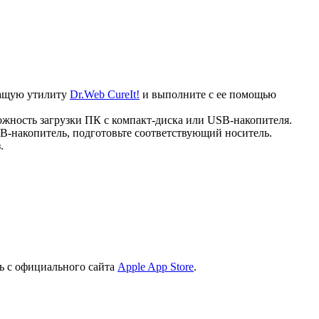
ечащую утилиту
Dr.Web CureIt!
и выполните с ее помощью
ожность загрузки ПК с компакт-диска или USB-накопителя.
B-накопитель, подготовьте соответствующий носитель.
.
ь с официального сайта
Apple App Store
.