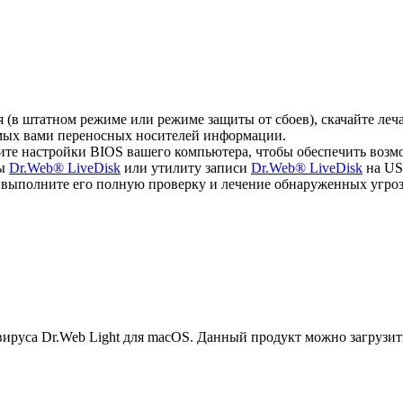
ся (в штатном режиме или режиме защиты от сбоев), скачайте л
емых вами переносных носителей информации.
ите настройки BIOS вашего компьютера, чтобы обеспечить возм
мы
Dr.Web® LiveDisk
или утилиту записи
Dr.Web® LiveDisk
на US
, выполните его полную проверку и лечение обнаруженных угроз
руса Dr.Web Light для macOS. Данный продукт можно загрузит