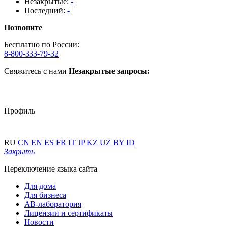
Незакрытые:
-
Последний:
-
Позвоните
Бесплатно по России:
8-800-333-79-32
Свяжитесь с нами
Незакрытые запросы:
Профиль
RU
CN
EN
ES
FR
IT
JP
KZ
UZ
BY
ID
Закрыть
Переключение языка сайта
Для дома
Для бизнеса
АВ-лаборатория
Лицензии и сертификаты
Новости