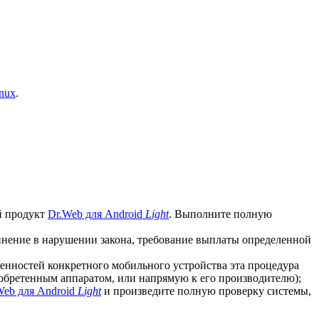
nux
.
й продукт
Dr.Web для Android
Light
. Выполните полную
винение в нарушении закона, требование выплаты определенной
бенностей конкретного мобильного устройства эта процедура
иобретенным аппаратом, или напрямую к его производителю);
Web для Android
Light
и произведите полную проверку системы,