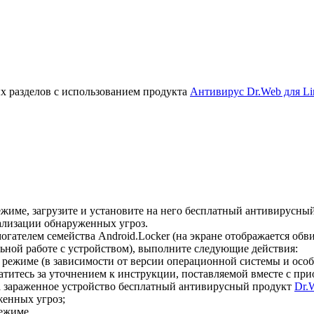
х разделов с использованием продукта
Антивирус Dr.Web для Li
жиме, загрузите и установите на него бесплатный антивирусны
ализации обнаруженных угроз.
гателем семейства Android.Locker (на экране отображается об
ной работе с устройством), выполните следующие действия:
 режиме (в зависимости от версии операционной системы и осо
титесь за уточнением к инструкции, поставляемой вместе с пр
а зараженное устройство бесплатный антивирусный продукт
Dr.
енных угроз;
ежиме.