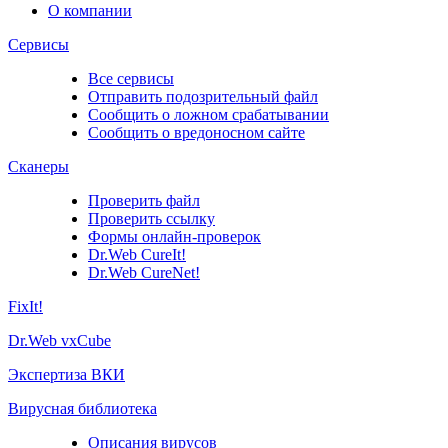
О компании
Сервисы
Все сервисы
Отправить подозрительный файл
Сообщить о ложном срабатывании
Сообщить о вредоносном сайте
Сканеры
Проверить файл
Проверить ссылку
Формы онлайн-проверок
Dr.Web CureIt!
Dr.Web CureNet!
FixIt!
Dr.Web vxCube
Экспертиза ВКИ
Вирусная библиотека
Описания вирусов