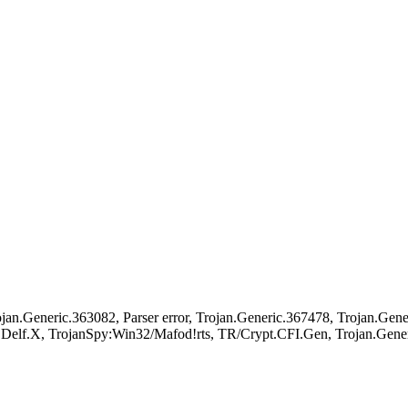
eric.363082, Parser error, Trojan.Generic.367478, Trojan.Gene
t.Delf.X, TrojanSpy:Win32/Mafod!rts, TR/Crypt.CFI.Gen, Trojan.Gen