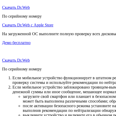
Скачать Dr.Web
По серийному номеру
Скачать Dr.Web с Apple Store
На загруженной ОС выполните полную проверку всех дисковы
Демо бесплатно
Скачать Dr.Web
По серийному номеру
Если мобильное устройство функционирует в штатном ре
проверку системы и используйте рекомендации по нейтр
Если мобильное устройство заблокировано троянцем-вымо
денежной суммы или иное сообщение, мешающее нормаль
загрузите свой смартфон или планшет в безопасном
может быть выполнена различными способами; обра
после активации безопасного режима установите н
выполнив рекомендации по нейтрализации обнаруж
выключите устройство и включите его в обычном р