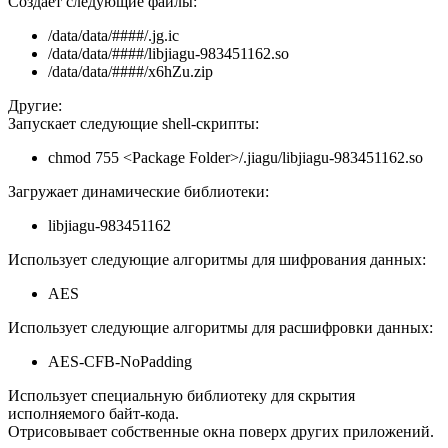
Создает следующие файлы:
/data/data/####/.jg.ic
/data/data/####/libjiagu-983451162.so
/data/data/####/x6hZu.zip
Другие:
Запускает следующие shell-скрипты:
chmod 755 <Package Folder>/.jiagu/libjiagu-983451162.so
Загружает динамические библиотеки:
libjiagu-983451162
Использует следующие алгоритмы для шифрования данных:
AES
Использует следующие алгоритмы для расшифровки данных:
AES-CFB-NoPadding
Использует специальную библиотеку для скрытия
исполняемого байт-кода.
Отрисовывает собственные окна поверх других приложений.