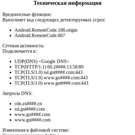
Техническая информация
Вредоносные функции:
Выполняет код следующих детектируемых угроз:
Android.RemoteCode.188.origin
Android.RemoteCode.867
Сетевая активность:
Подключается к:
UDP(DNS) <Google DNS>
TCP(HTTP/1.1) 60.2####.13.58:80
TCP(TLS/1.0) ssl.gst####.com:443
TCP(TLS/1.0) www.go####.com:443
TCP(TLS/1.0) www.gst####.com:443
Запросы DNS:
cdn.zs####.cn
ssl.gst####.com
www.go####.com
www.gst####.com
Изменения в файловой системе: