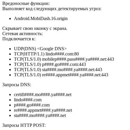
Вредоносные функции:
Выполняет код следующих детектируемых угроз:
Android.MobiDash.16.origin
Скрывает свою иконку с экрана.
Сетевая активность:
Подключается к:
UDP(DNS) <Google DNS>
TCP(HTTP/1.1) lindo####.com:80
TCP(TLS/1.0) mobilep####.pass####.ya####.net:443
TCP(TLS/1.0) p####.go####.com:443
TCP(TLS/1.0) sta####.mo####.ya####.net:443
TCP(TLS/1.0) re####.appmet####.ya####.net:443
Запросы DNS:
certifi####.mo####.ya####.net
lindo####.com
p####.go####.com
re####.appmet####.ya####.net
sta####.mo####.ya####.net
Запросы HTTP POST: