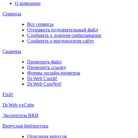
О компании
Сервисы
Все сервисы
Отправить подозрительный файл
Сообщить о ложном срабатывании
Сообщить о вредоносном сайте
Сканеры
Проверить файл
Проверить ссылку
Формы онлайн-проверок
Dr.Web CureIt!
Dr.Web CureNet!
FixIt!
Dr.Web vxCube
Экспертиза ВКИ
Вирусная библиотека
Описания вирусов