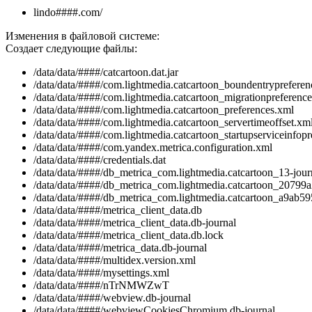
lindo####.com/
Изменения в файловой системе:
Создает следующие файлы:
/data/data/####/catcartoon.dat.jar
/data/data/####/com.lightmedia.catcartoon_boundentrypreferen
/data/data/####/com.lightmedia.catcartoon_migrationpreferenc
/data/data/####/com.lightmedia.catcartoon_preferences.xml
/data/data/####/com.lightmedia.catcartoon_servertimeoffset.xm
/data/data/####/com.lightmedia.catcartoon_startupserviceinfopr
/data/data/####/com.yandex.metrica.configuration.xml
/data/data/####/credentials.dat
/data/data/####/db_metrica_com.lightmedia.catcartoon_13-jour
/data/data/####/db_metrica_com.lightmedia.catcartoon_20799a2
/data/data/####/db_metrica_com.lightmedia.catcartoon_a9ab595
/data/data/####/metrica_client_data.db
/data/data/####/metrica_client_data.db-journal
/data/data/####/metrica_client_data.db.lock
/data/data/####/metrica_data.db-journal
/data/data/####/multidex.version.xml
/data/data/####/mysettings.xml
/data/data/####/nTrNMWZwT
/data/data/####/webview.db-journal
/data/data/####/webviewCookiesChromium.db-journal