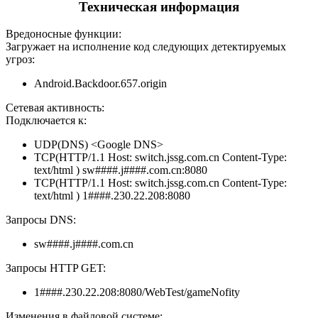
Техническая информация
Вредоносные функции:
Загружает на исполнение код следующих детектируемых
угроз:
Android.Backdoor.657.origin
Сетевая активность:
Подключается к:
UDP(DNS) <Google DNS>
TCP(HTTP/1.1 Host: switch.jssg.com.cn Content-Type:
text/html ) sw####.j####.com.cn:8080
TCP(HTTP/1.1 Host: switch.jssg.com.cn Content-Type:
text/html ) 1####.230.22.208:8080
Запросы DNS:
sw####.j####.com.cn
Запросы HTTP GET:
1####.230.22.208:8080/WebTest/gameNofity
Изменения в файловой системе: