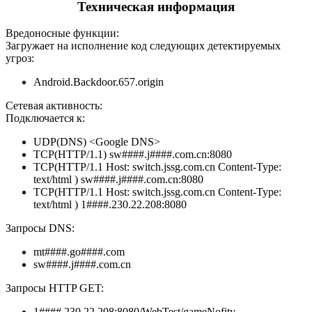
Техническая информация
Вредоносные функции:
Загружает на исполнение код следующих детектируемых
угроз:
Android.Backdoor.657.origin
Сетевая активность:
Подключается к:
UDP(DNS) <Google DNS>
TCP(HTTP/1.1) sw####.j####.com.cn:8080
TCP(HTTP/1.1 Host: switch.jssg.com.cn Content-Type:
text/html ) sw####.j####.com.cn:8080
TCP(HTTP/1.1 Host: switch.jssg.com.cn Content-Type:
text/html ) 1####.230.22.208:8080
Запросы DNS:
mt####.go####.com
sw####.j####.com.cn
Запросы HTTP GET:
1####.230.22.208:8080/WebTest/gameNofity