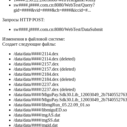
sw####.j####.com.cn:8080/WebTest/Query?
gid=####&vid=####&ch=####&iccid=#...
Запросы HTTP POST:
sw####.j####.com.cn:8080/WebTest/DataSubmit
Изменения в файловой системе:
Создает следующие файлы:
/data/data/####/2114.dex
/data/data/####/2114.dex (deleted)
/data/data/####/2157.dex
/data/data/####/2157.dex (deleted)
/data/data/####/2184.dex
/data/data/####/2184.dex (deleted)
/data/data/####/2237.dex
/data/data/####/2237.dex (deleted)
/data/data/####/MiguPay.Sdk30.Lib_12003049_2b7f40552763
/data/data/####/MiguPay.Sdk30.Lib_12003049_2b7f405527637
/data/data/####/libmgRun_05.22.09_01.so
/data/data/####/libmiguED.so
/data/data/####/mgAS.dat
/data/data/####/mgSS.dat
/data/data/####/mgid.dat