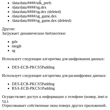
/data/data/####/sdk_prefs
/data/data/####/sg.dex
/data/data/####/sg.dex (deleted)
/data/data/####/sg_game.dex
/data/data/####/sg_game.dex (deleted)
Другие:
Загружает динамические библиотеки:
gdx
megjb
sg
Использует следующие алгоритмы для шифрования данных:
DES-ECB-PKCS5Padding
Использует следующие алгоритмы для расшифровки данных:
DES-ECB-PKCS5Padding
RSA-ECB-PKCS1Padding
Осуществляет доступ к информации о телефоне (номер, imei и
тд.).
Отрисовывает собственные окна поверх других приложений.