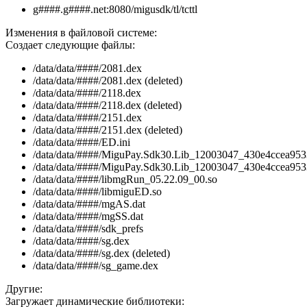
g####.g####.net:8080/migusdk/tl/tcttl
Изменения в файловой системе:
Создает следующие файлы:
/data/data/####/2081.dex
/data/data/####/2081.dex (deleted)
/data/data/####/2118.dex
/data/data/####/2118.dex (deleted)
/data/data/####/2151.dex
/data/data/####/2151.dex (deleted)
/data/data/####/ED.ini
/data/data/####/MiguPay.Sdk30.Lib_12003047_430e4ccea953
/data/data/####/MiguPay.Sdk30.Lib_12003047_430e4ccea9533
/data/data/####/libmgRun_05.22.09_00.so
/data/data/####/libmiguED.so
/data/data/####/mgAS.dat
/data/data/####/mgSS.dat
/data/data/####/sdk_prefs
/data/data/####/sg.dex
/data/data/####/sg.dex (deleted)
/data/data/####/sg_game.dex
Другие:
Загружает динамические библиотеки: