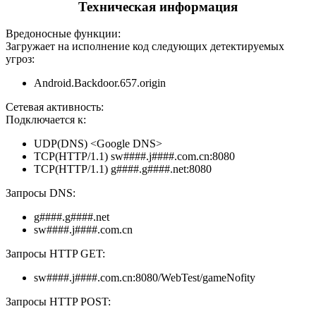
Техническая информация
Вредоносные функции:
Загружает на исполнение код следующих детектируемых
угроз:
Android.Backdoor.657.origin
Сетевая активность:
Подключается к:
UDP(DNS) <Google DNS>
TCP(HTTP/1.1) sw####.j####.com.cn:8080
TCP(HTTP/1.1) g####.g####.net:8080
Запросы DNS:
g####.g####.net
sw####.j####.com.cn
Запросы HTTP GET:
sw####.j####.com.cn:8080/WebTest/gameNofity
Запросы HTTP POST: