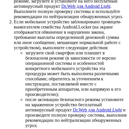
режиме, загрузите и установите на него бесплатный
антивирусный продукт
Dr.Web для Android
Light
.
Выполните полную проверку системы и используйте
рекомендации по нейтрализации обнаруженных угроз.
Если мобильное устройство заблокировано троянцем-
вымогателем семейства Android.Locker (на экране
отображается обвинение в нарушении закона,
требование выплаты определенной денежной суммы
или иное сообщение, мешающее нормальной работе с
устройством), выполните следующие действия:
загрузите свой смартфон или планшет в
безопасном режиме (в зависимости от версии
операционной системы и особенностей
конкретного мобильного устройства эта
процедура может быть выполнена различными
способами; обратитесь за уточнением к
инструкции, поставляемой вместе с
приобретенным аппаратом, или напрямую к его
производителю);
после активации безопасного режима установите
на зараженное устройство бесплатный
антивирусный продукт
Dr.Web для Android
Light
и
произведите полную проверку системы, выполнив
рекомендации по нейтрализации обнаруженных
угроз;