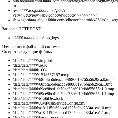
pub.idq####.com.####.com/qconn/widget/mobile/login/images/
ma...
reso####.msg.xi####.net/gslb/?
ver=4.0&type=wap&conpt=dvidpodv >>4>>4>>4...
sh.wagbr####.aliyun####.com/sdkcoor/android/x86/libJni_wgs
Запросы HTTP POST:
a####.u####.com/app_logs
Изменения в файловой системе:
Создает следующие файлы:
/data/data/####/.imprint
/data/data/####/.jg.ic
/data/data/####/1004
/data/data/####/1518557157.temp
/data/data/####/68fbfa56deaccb9f886019766a6b29ca.0.tmp
/data/data/####/68fbfa56deaccb9f886019766a6b29ca.1.tmp
/data/data/####/69ce8bcd1fe50ce33a6919dbb55655e1.0.tmp
/data/data/####/69ce8bcd1fe50ce33a6919dbb55655e1.1.tmp
/data/data/####/MultiDex.lock
/data/data/####/XMPushServiceConfig.xml
/data/data/####/aa8a1f5fc69accd1325a9ad283fa1ea1.0.tmp
/data/data/####/aa8a1f5fc69accd1325a9ad283fa1ea1.1.tmp
/data/data/####/baseprop.prop