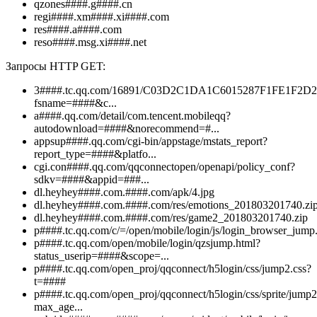
qzones####.g####.cn
regi####.xm####.xi####.com
res####.a####.com
reso####.msg.xi####.net
Запросы HTTP GET:
3####.tc.qq.com/16891/C03D2C1DA1C6015287F1FE1F2D
fsname=####&c...
a####.qq.com/detail/com.tencent.mobileqq?
autodownload=####&norecommend=#...
appsup####.qq.com/cgi-bin/appstage/mstats_report?
report_type=####&platfo...
cgi.con####.qq.com/qqconnectopen/openapi/policy_conf?
sdkv=####&appid=###...
dl.heyhey####.com.####.com/apk/4.jpg
dl.heyhey####.com.####.com/res/emotions_201803201740.zi
dl.heyhey####.com.####.com/res/game2_201803201740.zip
p####.tc.qq.com/c/=/open/mobile/login/js/login_browser_jump.
p####.tc.qq.com/open/mobile/login/qzsjump.html?
status_userip=####&scope=...
p####.tc.qq.com/open_proj/qqconnect/h5login/css/jump2.css?
t=####
p####.tc.qq.com/open_proj/qqconnect/h5login/css/sprite/jump
max_age...