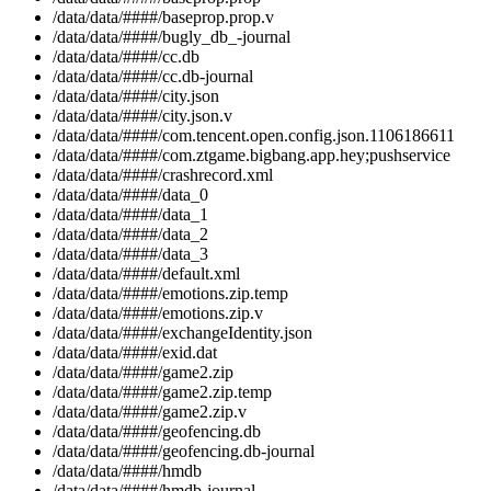
/data/data/####/baseprop.prop.v
/data/data/####/bugly_db_-journal
/data/data/####/cc.db
/data/data/####/cc.db-journal
/data/data/####/city.json
/data/data/####/city.json.v
/data/data/####/com.tencent.open.config.json.1106186611
/data/data/####/com.ztgame.bigbang.app.hey;pushservice
/data/data/####/crashrecord.xml
/data/data/####/data_0
/data/data/####/data_1
/data/data/####/data_2
/data/data/####/data_3
/data/data/####/default.xml
/data/data/####/emotions.zip.temp
/data/data/####/emotions.zip.v
/data/data/####/exchangeIdentity.json
/data/data/####/exid.dat
/data/data/####/game2.zip
/data/data/####/game2.zip.temp
/data/data/####/game2.zip.v
/data/data/####/geofencing.db
/data/data/####/geofencing.db-journal
/data/data/####/hmdb
/data/data/####/hmdb-journal