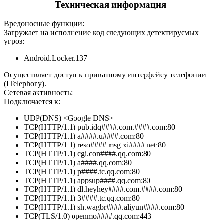
Техническая информация
Вредоносные функции:
Загружает на исполнение код следующих детектируемых
угроз:
Android.Locker.137
Осуществляет доступ к приватному интерфейсу телефонии
(ITelephony).
Сетевая активность:
Подключается к:
UDP(DNS) <Google DNS>
TCP(HTTP/1.1) pub.idq####.com.####.com:80
TCP(HTTP/1.1) a####.u####.com:80
TCP(HTTP/1.1) reso####.msg.xi####.net:80
TCP(HTTP/1.1) cgi.con####.qq.com:80
TCP(HTTP/1.1) a####.qq.com:80
TCP(HTTP/1.1) p####.tc.qq.com:80
TCP(HTTP/1.1) appsup####.qq.com:80
TCP(HTTP/1.1) dl.heyhey####.com.####.com:80
TCP(HTTP/1.1) 3####.tc.qq.com:80
TCP(HTTP/1.1) sh.wagbr####.aliyun####.com:80
TCP(TLS/1.0) openmo####.qq.com:443