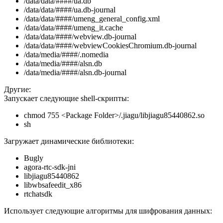
/data/data/####/ua.db
/data/data/####/ua.db-journal
/data/data/####/umeng_general_config.xml
/data/data/####/umeng_it.cache
/data/data/####/webview.db-journal
/data/data/####/webviewCookiesChromium.db-journal
/data/media/####/.nomedia
/data/media/####/alsn.db
/data/media/####/alsn.db-journal
Другие:
Запускает следующие shell-скрипты:
chmod 755 <Package Folder>/.jiagu/libjiagu85440862.so
sh
Загружает динамические библиотеки:
Bugly
agora-rtc-sdk-jni
libjiagu85440862
libwbsafeedit_x86
rtchatsdk
Использует следующие алгоритмы для шифрования данных: