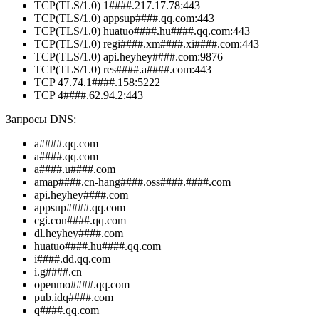
TCP(TLS/1.0) 1####.217.17.78:443
TCP(TLS/1.0) appsup####.qq.com:443
TCP(TLS/1.0) huatuo####.hu####.qq.com:443
TCP(TLS/1.0) regi####.xm####.xi####.com:443
TCP(TLS/1.0) api.heyhey####.com:9876
TCP(TLS/1.0) res####.a####.com:443
TCP 47.74.1####.158:5222
TCP 4####.62.94.2:443
Запросы DNS:
a####.qq.com
a####.qq.com
a####.u####.com
amap####.cn-hang####.oss####.####.com
api.heyhey####.com
appsup####.qq.com
cgi.con####.qq.com
dl.heyhey####.com
huatuo####.hu####.qq.com
i####.dd.qq.com
i.g####.cn
openmo####.qq.com
pub.idq####.com
q####.qq.com