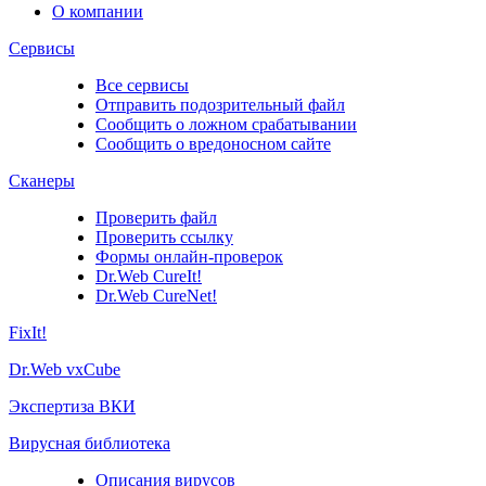
О компании
Сервисы
Все сервисы
Отправить подозрительный файл
Сообщить о ложном срабатывании
Сообщить о вредоносном сайте
Сканеры
Проверить файл
Проверить ссылку
Формы онлайн-проверок
Dr.Web CureIt!
Dr.Web CureNet!
FixIt!
Dr.Web vxCube
Экспертиза ВКИ
Вирусная библиотека
Описания вирусов