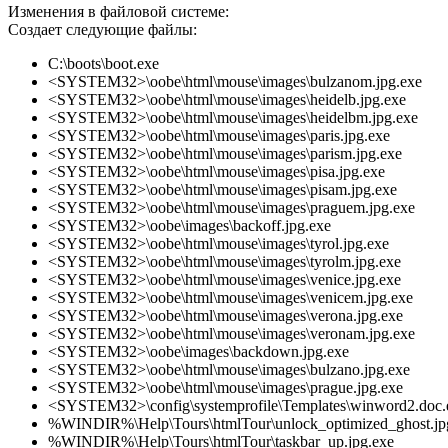
Изменения в файловой системе:
Создает следующие файлы:
C:\boots\boot.exe
<SYSTEM32>\oobe\html\mouse\images\bulzanom.jpg.exe
<SYSTEM32>\oobe\html\mouse\images\heidelb.jpg.exe
<SYSTEM32>\oobe\html\mouse\images\heidelbm.jpg.exe
<SYSTEM32>\oobe\html\mouse\images\paris.jpg.exe
<SYSTEM32>\oobe\html\mouse\images\parism.jpg.exe
<SYSTEM32>\oobe\html\mouse\images\pisa.jpg.exe
<SYSTEM32>\oobe\html\mouse\images\pisam.jpg.exe
<SYSTEM32>\oobe\html\mouse\images\praguem.jpg.exe
<SYSTEM32>\oobe\images\backoff.jpg.exe
<SYSTEM32>\oobe\html\mouse\images\tyrol.jpg.exe
<SYSTEM32>\oobe\html\mouse\images\tyrolm.jpg.exe
<SYSTEM32>\oobe\html\mouse\images\venice.jpg.exe
<SYSTEM32>\oobe\html\mouse\images\venicem.jpg.exe
<SYSTEM32>\oobe\html\mouse\images\verona.jpg.exe
<SYSTEM32>\oobe\html\mouse\images\veronam.jpg.exe
<SYSTEM32>\oobe\images\backdown.jpg.exe
<SYSTEM32>\oobe\html\mouse\images\bulzano.jpg.exe
<SYSTEM32>\oobe\html\mouse\images\prague.jpg.exe
<SYSTEM32>\config\systemprofile\Templates\winword2.doc.
%WINDIR%\Help\Tours\htmlTour\unlock_optimized_ghost.jp
%WINDIR%\Help\Tours\htmlTour\taskbar_up.jpg.exe