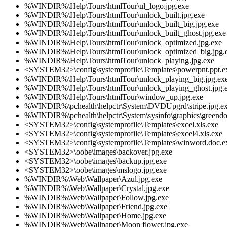
%WINDIR%\Help\Tours\htmlTour\ul_logo.jpg.exe
%WINDIR%\Help\Tours\htmlTour\unlock_built.jpg.exe
%WINDIR%\Help\Tours\htmlTour\unlock_built_big.jpg.exe
%WINDIR%\Help\Tours\htmlTour\unlock_built_ghost.jpg.exe
%WINDIR%\Help\Tours\htmlTour\unlock_optimized.jpg.exe
%WINDIR%\Help\Tours\htmlTour\unlock_optimized_big.jpg.
%WINDIR%\Help\Tours\htmlTour\unlock_playing.jpg.exe
<SYSTEM32>\config\systemprofile\Templates\powerpnt.ppt.e
%WINDIR%\Help\Tours\htmlTour\unlock_playing_big.jpg.ex
%WINDIR%\Help\Tours\htmlTour\unlock_playing_ghost.jpg.
%WINDIR%\Help\Tours\htmlTour\window_up.jpg.exe
%WINDIR%\pchealth\helpctr\System\DVDUpgrd\stripe.jpg.e
%WINDIR%\pchealth\helpctr\System\sysinfo\graphics\greendot
<SYSTEM32>\config\systemprofile\Templates\excel.xls.exe
<SYSTEM32>\config\systemprofile\Templates\excel4.xls.exe
<SYSTEM32>\config\systemprofile\Templates\winword.doc.e
<SYSTEM32>\oobe\images\backover.jpg.exe
<SYSTEM32>\oobe\images\backup.jpg.exe
<SYSTEM32>\oobe\images\mslogo.jpg.exe
%WINDIR%\Web\Wallpaper\Azul.jpg.exe
%WINDIR%\Web\Wallpaper\Crystal.jpg.exe
%WINDIR%\Web\Wallpaper\Follow.jpg.exe
%WINDIR%\Web\Wallpaper\Friend.jpg.exe
%WINDIR%\Web\Wallpaper\Home.jpg.exe
%WINDIR%\Web\Wallpaper\Moon flower.jpg.exe