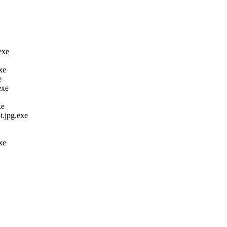
exe
xe
e
exe
xe
.jpg.exe
xe