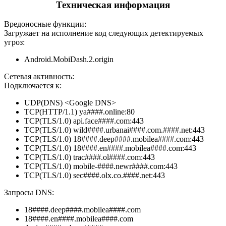
Техническая информация
Вредоносные функции:
Загружает на исполнение код следующих детектируемых
угроз:
Android.MobiDash.2.origin
Сетевая активность:
Подключается к:
UDP(DNS) <Google DNS>
TCP(HTTP/1.1) ya####.online:80
TCP(TLS/1.0) api.face####.com:443
TCP(TLS/1.0) wild####.urbanai####.com.####.net:443
TCP(TLS/1.0) 18####.deep####.mobilea####.com:443
TCP(TLS/1.0) 18####.en####.mobilea####.com:443
TCP(TLS/1.0) trac####.ol####.com:443
TCP(TLS/1.0) mobile-####.newr####.com:443
TCP(TLS/1.0) sec####.olx.co.####.net:443
Запросы DNS:
18####.deep####.mobilea####.com
18####.en####.mobilea####.com