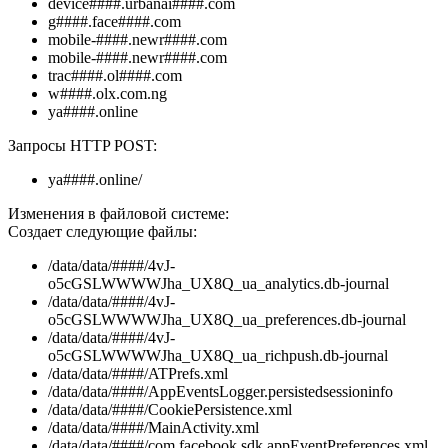
device####.urbanai####.com
g####.face####.com
mobile-####.newr####.com
mobile-####.newr####.com
trac####.ol####.com
w####.olx.com.ng
ya####.online
Запросы HTTP POST:
ya####.online/
Изменения в файловой системе:
Создает следующие файлы:
/data/data/####/4vJ-
o5cGSLWWWWJha_UX8Q_ua_analytics.db-journal
/data/data/####/4vJ-
o5cGSLWWWWJha_UX8Q_ua_preferences.db-journal
/data/data/####/4vJ-
o5cGSLWWWWJha_UX8Q_ua_richpush.db-journal
/data/data/####/ATPrefs.xml
/data/data/####/AppEventsLogger.persistedsessioninfo
/data/data/####/CookiePersistence.xml
/data/data/####/MainActivity.xml
/data/data/####/com.facebook.sdk.appEventPreferences.xml