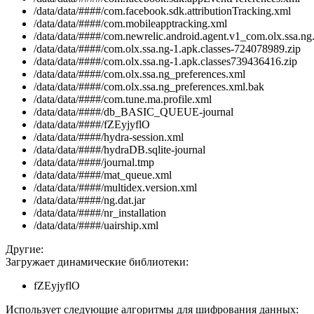
/data/data/####/com.facebook.sdk.attributionTracking.xml
/data/data/####/com.mobileapptracking.xml
/data/data/####/com.newrelic.android.agent.v1_com.olx.ssa.ng
/data/data/####/com.olx.ssa.ng-1.apk.classes-724078989.zip
/data/data/####/com.olx.ssa.ng-1.apk.classes739436416.zip
/data/data/####/com.olx.ssa.ng_preferences.xml
/data/data/####/com.olx.ssa.ng_preferences.xml.bak
/data/data/####/com.tune.ma.profile.xml
/data/data/####/db_BASIC_QUEUE-journal
/data/data/####/fZEyjyflO
/data/data/####/hydra-session.xml
/data/data/####/hydraDB.sqlite-journal
/data/data/####/journal.tmp
/data/data/####/mat_queue.xml
/data/data/####/multidex.version.xml
/data/data/####/ng.dat.jar
/data/data/####/nr_installation
/data/data/####/uairship.xml
Другие:
Загружает динамические библиотеки:
fZEyjyflO
Использует следующие алгоритмы для шифрования данных: