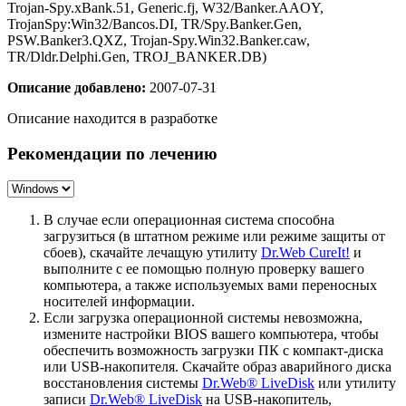
Trojan-Spy.xBank.51, Generic.fj, W32/Banker.AAOY,
TrojanSpy:Win32/Bancos.DI, TR/Spy.Banker.Gen,
PSW.Banker3.QXZ, Trojan-Spy.Win32.Banker.caw,
TR/Dldr.Delphi.Gen, TROJ_BANKER.DB)
Описание добавлено:
2007-07-31
Описание находится в разработке
Рекомендации по лечению
В случае если операционная система способна
загрузиться (в штатном режиме или режиме защиты от
сбоев), скачайте лечащую утилиту
Dr.Web CureIt!
и
выполните с ее помощью полную проверку вашего
компьютера, а также используемых вами переносных
носителей информации.
Если загрузка операционной системы невозможна,
измените настройки BIOS вашего компьютера, чтобы
обеспечить возможность загрузки ПК с компакт-диска
или USB-накопителя. Скачайте образ аварийного диска
восстановления системы
Dr.Web® LiveDisk
или утилиту
записи
Dr.Web® LiveDisk
на USB-накопитель,